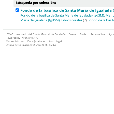
Búsqueda por colección:
Fondo de la basílica de Santa María de Igualada 
Fondo de la basílica de Santa María de Igualada (IgdSM). Manu
Maria de Igualada (IgdSM). Libros corales
(7)
Fondo de la basíl
IFMuC: Inventario del Fondo Musical de Cataluña ::
Buscar
::
Enviar
::
Personalizar
::
Ayu
Powered by
Invenio
v1.1.6
Mantenido por
p.ifmuc@uab.cat
::
Aviso legal
Última actualización: 05 Ago 2026, 15:44