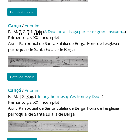
Detailed record
Cançó
/
Anònim
Fa M.
Ti
2,
T
1,
Baix
(
A Deu forta nisaga per esser gran nascuda...
)
Primer terç s. XX. Incomplet
Arxiu Parroquial de Santa Eulàlia de Berga. Fons de l'església
parroquial de Santa Eulàlia de Berga
Detailed record
Cançó
/
Anònim
Fa M.
T
2,
Baix
(
Un noy hermós qu'es home y Deu...
)
Primer terç s. XX. Incomplet
Arxiu Parroquial de Santa Eulàlia de Berga. Fons de l'església
parroquial de Santa Eulàlia de Berga