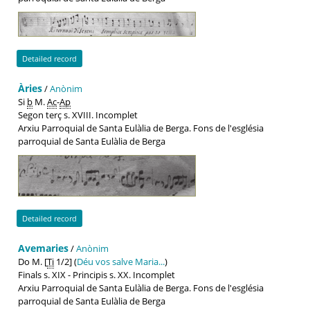
Detailed record
Àries
/
Anònim
Si
b
M.
Ac
-
Ap
Segon terç s. XVIII. Incomplet
Arxiu Parroquial de Santa Eulàlia de Berga. Fons de l'església
parroquial de Santa Eulàlia de Berga
Detailed record
Avemaries
/
Anònim
Do M. [
Ti
1/2] (
Déu vos salve Maria...
)
Finals s. XIX - Principis s. XX. Incomplet
Arxiu Parroquial de Santa Eulàlia de Berga. Fons de l'església
parroquial de Santa Eulàlia de Berga