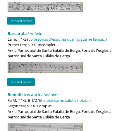
Detailed record
Barcarola
/
Anònim
La m.
T
1/2 (
Lo breonas d'espuma que l'aygua ne llansa...
)
Primer terç s. XX. Incomplet
Arxiu Parroquial de Santa Eulàlia de Berga. Fons de l'església
parroquial de Santa Eulàlia de Berga
Detailed record
Benedictus a 4 v
/
Anònim
Fa M.
T
1/2,
B
1/2 (
Et erexit cornu salutis nobis...
)
Segon terç s. XX. Complet
Arxiu Parroquial de Santa Eulàlia de Berga. Fons de l'església
parroquial de Santa Eulàlia de Berga