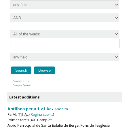
Search Tips
Simple Search
Latest additions:
Antífona per a 1 v i Ac
/
Anònim
Fa M. [
Ti
];
Ac
(
Regina caeli...
)
Primer terç s. XX. Complet
Arxiu Parroquial de Santa Eulàlia de Berga. Fons de l'església