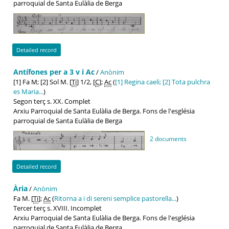
parroquial de Santa Eulàlia de Berga
Detailed record
Antífones per a 3 v i Ac
/
Anònim
[1] Fa M; [2] Sol M. [
Ti
] 1/2, [
C
];
Ac
(
[1] Regina caeli; [2] Tota pulchra
es Maria...
)
Segon terç s. XX. Complet
Arxiu Parroquial de Santa Eulàlia de Berga. Fons de l'església
parroquial de Santa Eulàlia de Berga
2 documents
Detailed record
Ària
/
Anònim
Fa M. [
Ti
];
Ac
(
Ritorna a i di sereni semplice pastorella...
)
Tercer terç s. XVIII. Incomplet
Arxiu Parroquial de Santa Eulàlia de Berga. Fons de l'església
parroquial de Santa Eulàlia de Berga