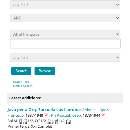
Search Tips
Simple Search
Latest additions:
Java per a Orq. Sarsuela Las Lloronas
/
Alonso López,
Francisco,
1887-1948
;
Pi i Pascual, Josep,
1873-1944
Sol M.
Fl
,
Cl
1/2, Ctí 1/2,
Fsc
,
Vl
1/2,
Cb
Primer terç s. XX. Complet