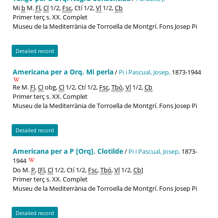
Mi
b
M.
Fl
,
Cl
1/2,
Fsc
, Ctí 1/2,
Vl
1/2,
Cb
Primer terç s. XX. Complet
Museu de la Mediterrània de Torroella de Montgrí. Fons Josep Pi
Detailed record
Americana per a Orq. Mi perla
/
Pi i Pascual, Josep,
1873-1944
Re M.
Fl
,
Cl
obg,
Cl
1/2, Ctí 1/2,
Fsc
,
Tbó
,
Vl
1/2,
Cb
Primer terç s. XX. Complet
Museu de la Mediterrània de Torroella de Montgrí. Fons Josep Pi
Detailed record
Americana per a P [Orq]. Clotilde
/
Pi i Pascual, Josep,
1873-
1944
Do M.
P
, [
Fl
,
Cl
1/2, Ctí 1/2,
Fsc
,
Tbó
,
Vl
1/2,
Cb
]
Primer terç s. XX. Complet
Museu de la Mediterrània de Torroella de Montgrí. Fons Josep Pi
Detailed record