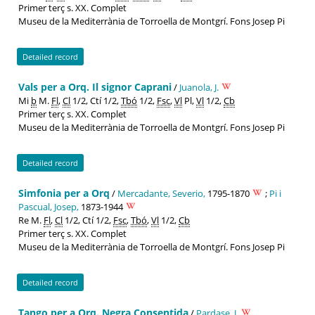
Primer terç s. XX. Complet
Museu de la Mediterrània de Torroella de Montgrí. Fons Josep Pi
Detailed record
Vals per a Orq. Il signor Caprani
/
Juanola, J.
Mi
b
M.
Fl
,
Cl
1/2, Ctí 1/2,
Tbó
1/2,
Fsc
,
Vl
Pl,
Vl
1/2,
Cb
Primer terç s. XX. Complet
Museu de la Mediterrània de Torroella de Montgrí. Fons Josep Pi
Detailed record
Simfonia per a Orq
/
Mercadante, Severio,
1795-1870
;
Pi i
Pascual, Josep,
1873-1944
Re M.
Fl
,
Cl
1/2, Ctí 1/2,
Fsc
,
Tbó
,
Vl
1/2,
Cb
Primer terç s. XX. Complet
Museu de la Mediterrània de Torroella de Montgrí. Fons Josep Pi
Detailed record
Tango per a Orq. Negra Consentida
/
Pardase, J.