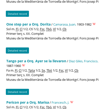
Museu de la Mediterrània de Torroella de Montgrí. Fons Josep Pi
Detailed record
One step per a Orq. Dorita
/
Camarasa, Juan,
1903-1982
Sol m.
Fl
,
Cl
1/2, Ctí 1/2,
Fsc
,
Tbó
,
Vl
1/2,
Cb
Primer terç s. XX. Complet
Museu de la Mediterrània de Torroella de Montgrí. Fons Josep Pi
Detailed record
Tango per a Orq. Ayer se la llevaron
/
Diaz Giles, Francisco,
1887-1960
Fa m.
Fl
,
Cl
1/2,
Tpta
1/2,
Sx
,
Tbó
1/2,
Fsc
,
Vl
1/2,
Cb
Primer terç s. XX. Complet
Museu de la Mediterrània de Torroella de Montgrí. Fons Josep Pi
Detailed record
Pericon per a Orq. Marisa
/
Francesch, J.
Sol m.
Fl
,
Cl
1/2, Ctí 1/2,
Fsc
,
Tbó
,
Vl
1/2,
Cb