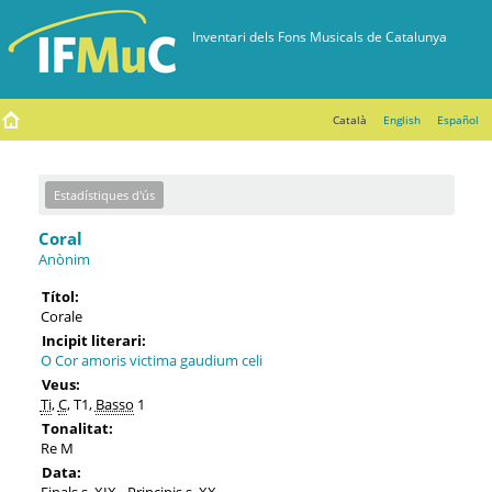
Català
English
Español
Estadístiques d'ús
Coral
Anònim
Títol:
Corale
Incipit literari:
O Cor amoris victima gaudium celi
Veus:
Ti
,
C
, T1,
Basso
1
Tonalitat:
Re M
Data:
Finals s. XIX - Principis s. XX