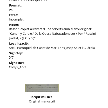
Format:
PS
Estat:
Incomplet
Notes:
Basso 1 copiat al revers d'una coberts amb el títol original:
"Canon y Corale / De la Opera Nabucadonosor / Por / Rossini
[ratllat] / (J. C. y S.)"
Localització:
Arxiu Parroquial de Canet de Mar. Fons Josep Soler i Guàrdia
Sign Top:
5/7
Signatura:
CnmJS_An-2
Incipit musical
Original manuscrit