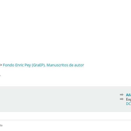
>
Fondo Enric Pey (GraEP). Manuscritos de autor
7
Añ
Ex
D
da