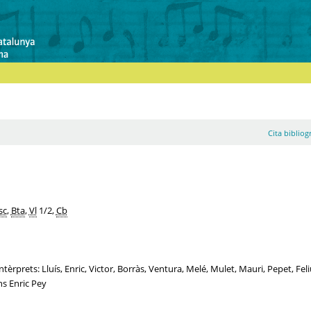
Cita bibliog
sc
,
Bta
,
Vl
1/2,
Cb
tèrprets: Lluís, Enric, Victor, Borràs, Ventura, Melé, Mulet, Mauri, Pepet, Feli
ns Enric Pey