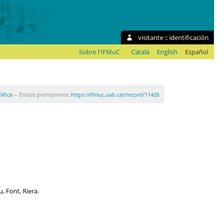
visitante ::
identificación
Sobre l'IFMuC
Català
English
Español
ráfica
-- Enlace permanente:
https://ifmuc.uab.cat/record/11426
u, Font, Riera.