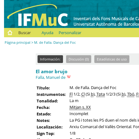
Buscar
Ayuda
Personalizar
Página principal
> M. de Falla. Dança del Foc
Información:
Discusión (0)
Estadísticas de uso
El amor brujo
Falla, Manuel de
M. de Falla. Dança del Foc
Título:
Fl
1/2,
Cl
(Si
b
),
Tpta
1/2/3 (Si
b
),
Tbó
,
F
Instrumentos:
La m
Tonalidad:
Mitjan s. XX
Fecha:
Incomplet
Estado:
La PG i totes les PS duen el nom dels in
Notes:
Arxiu Comarcal del Vallès Oriental. Fo
Localización:
1/8
Sign Top: