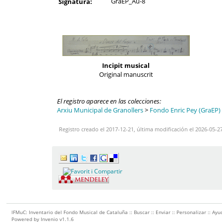
GraEP_Au-8
Signatura:
Incipit musical
Original manuscrit
El registro aparece en las colecciones:
Arxiu Municipal de Granollers
>
Fondo Enric Pey (GraEP)
Registro creado el 2017-12-21, última modificación el 2026-05-2
IFMuC: Inventario del Fondo Musical de Cataluña ::
Buscar
::
Enviar
::
Personalizar
::
Ayu
Powered by
Invenio
v1.1.6