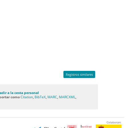
Registros similares
adir a la cesta personal
portar como
Citation
,
BibTeX
,
MARC
,
MARCXML
,
C
Colaboran: