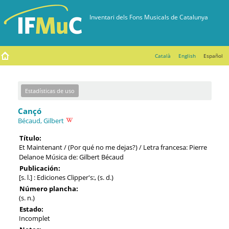
Català
English
Español
Estadísticas de uso
Cançó
Bécaud, Gilbert
Título:
Et Maintenant / (Por qué no me dejas?) / Letra francesa: Pierre
Delanoe Música de: Gilbert Bécaud
Publicación:
[s. l.] : Ediciones Clipper's:, (s. d.)
Número plancha:
(s. n.)
Estado:
Incomplet