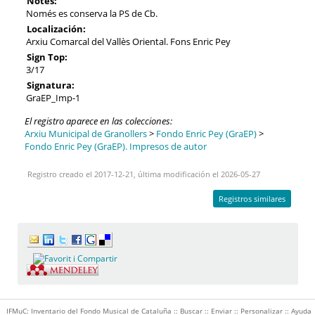
Notes:
Només es conserva la PS de Cb.
Localización:
Arxiu Comarcal del Vallès Oriental. Fons Enric Pey
Sign Top:
3/17
Signatura:
GraEP_Imp-1
El registro aparece en las colecciones:
Arxiu Municipal de Granollers
>
Fondo Enric Pey (GraEP)
>
Fondo Enric Pey (GraEP). Impresos de autor
Registro creado el 2017-12-21, última modificación el 2026-05-27
Registros similares
IFMuC: Inventario del Fondo Musical de Cataluña ::
Buscar
::
Enviar
::
Personalizar
::
Ayuda