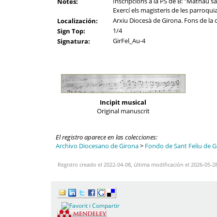
Inscripcions a la PS de B: "Mathau sac
Notes:
Exercí els magisteris de les parroqui
Arxiu Diocesà de Girona. Fons de la c
Localización:
1/4
Sign Top:
GirFel_Au-4
Signatura:
Incipit musical
Original manuscrit
El registro aparece en las colecciones:
Archivo Diocesano de Girona
>
Fondo de Sant Feliu de Gi
Registro creado el 2022-04-08, última modificación el 2026-05-2