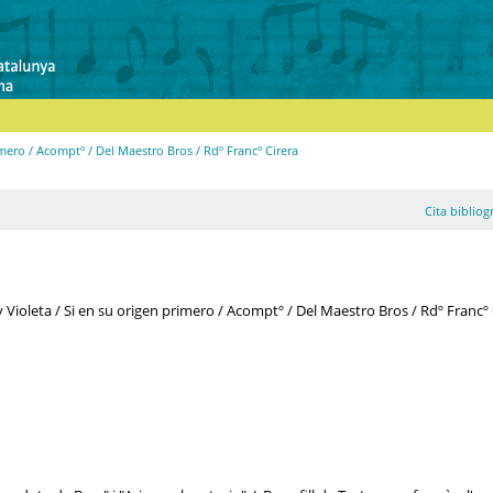
imero / Acomptº / Del Maestro Bros / Rdº Francº Cirera
Cita bibliog
 Violeta / Si en su origen primero / Acomptº / Del Maestro Bros / Rdº Francº 