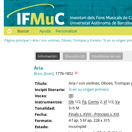
Buscar
Ayuda
Personalizar
Página principal
> Aria / con violines, Oboes, Trompas y Violeta / Si en su origen pr
Información:
Discusión (0)
Estadísticas de uso
Ària
Bros, [Joan],
1776-1852
Aria / con violines, Oboes, Trompas y
Título:
Si en su origen primero
Incipit literario:
[
B
]
Voces:
Ob
1/2,
Fg
,
Corno
2,
Vl
1/2,
Va
Instrumentos:
Si b M
Tonalidad:
Finals s. XVIII - Principis s. XIX
Fecha:
4 f ap, 5 bf ap, 228 x 315
Formato:
Incomplet
Estado: