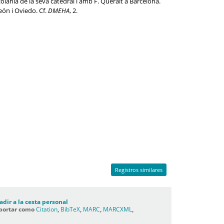
scolania de la seva catedral i amb F. Queralt a Barcelona.
eón i Oviedo. Cf.
DMEHA
, 2.
Registros similares
adir a la cesta personal
portar como
Citation
,
BibTeX
,
MARC
,
MARCXML
,
C