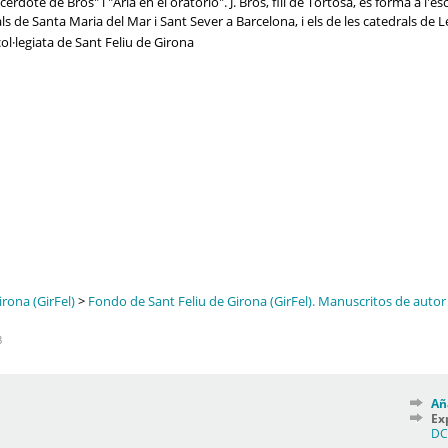
erdote de Bros" i "Aria en el oratorio". J. Bros, fill de Tortosa, es formà a l'e
als de Santa Maria del Mar i Sant Sever a Barcelona, i els de les catedrals de L
ol·legiata de Sant Feliu de Girona
rona (GirFel)
>
Fondo de Sant Feliu de Girona (GirFel). Manuscritos de autor
8
Añ
Ex
D