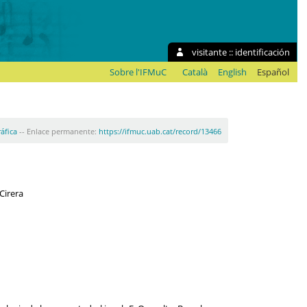
visitante ::
identificación
Sobre l'IFMuC
Català
English
Español
ráfica
-- Enlace permanente:
https://ifmuc.uab.cat/record/13466
Cirera