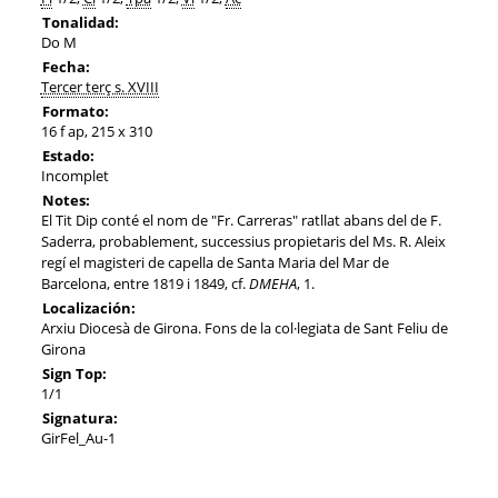
Tonalidad:
Do M
Fecha:
Tercer terç s. XVIII
Formato:
16 f ap, 215 x 310
Estado:
Incomplet
Notes:
El Tit Dip conté el nom de "Fr. Carreras" ratllat abans del de F.
Saderra, probablement, successius propietaris del Ms. R. Aleix
regí el magisteri de capella de Santa Maria del Mar de
Barcelona, entre 1819 i 1849, cf.
DMEHA
, 1.
Localización:
Arxiu Diocesà de Girona. Fons de la col·legiata de Sant Feliu de
Girona
Sign Top:
1/1
Signatura:
GirFel_Au-1