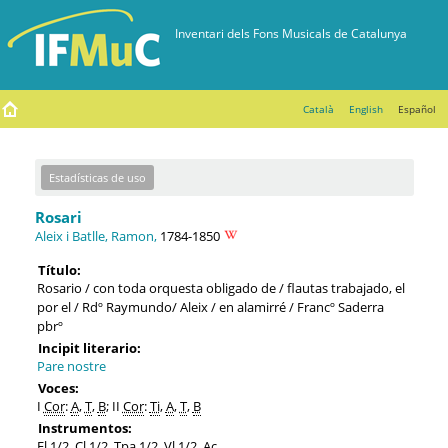
Català
English
Español
Estadísticas de uso
Rosari
Aleix i Batlle, Ramon,
1784-1850
Título:
Rosario / con toda orquesta obligado de / flautas trabajado, el
por el / Rdº Raymundo/ Aleix / en alamirré / Francº Saderra
pbrº
Incipit literario:
Pare nostre
Voces:
I
Cor
:
A
,
T
,
B
; II
Cor
:
Ti
,
A
,
T
,
B
Instrumentos:
Fl
1/2,
Cl
1/2,
Tpa
1/2,
Vl
1/2,
Ac