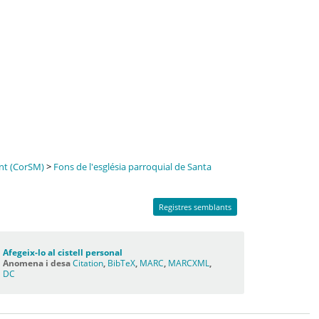
ant (CorSM)
>
Fons de l'església parroquial de Santa
Registres semblants
Afegeix-lo al cistell personal
Anomena i desa
Citation
,
BibTeX
,
MARC
,
MARCXML
,
DC