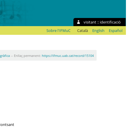
visitant ::
identificació
Sobre l'IFMuC
Català
English
Español
ogràfica
-- Enllaç permanent:
https://ifmuc.uab.cat/record/15104
 Montsant