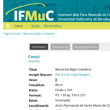
Cerca
Ajuda
Personalitza
Pàgina inicial
> Barcarola Bajos Catalana
Informació:
Discussió (0)
Estadístiques d'ús
Cançó
Anònim
Barcarola Bajos Catalana
Títol:
Per la mar voga lleugera
Incipit literari:
B
Veus:
Re m
Tonalitat:
Finals s. XIX
Data:
PS: 1 bf ap, 310 x 215
Format:
Incomplet
Estat:
Arxiu Parroquial de Santa Maria de C
Localització: