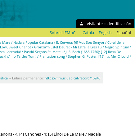
visitante ::
identificación
Sobre l'IFMuC
Català
English
Español
a Mare / Nadala Popular Catalana / E. Cervera; [6] Vos Sou Senyor / Coral de la
 Low, Sweet Chariot / Gronxa'm Estel Daurat - Mi Estrella Eres Tu / Negro Spiritual /
esta Lacerada! / Passió Segons St. Mateu / J. S. Bach (1685-1750); [12] Rosa De
Jack! // ¡no Tardes Tom! / Plantation song / Stephen G. Foster; [15] It's Me, O Lord /
ráfica
-- Enlace permanente:
https://ifmuc.uab.cat/record/15246
nons - 4; [4] Canones - 1; [5] Elnoi De La Mare / Nadala