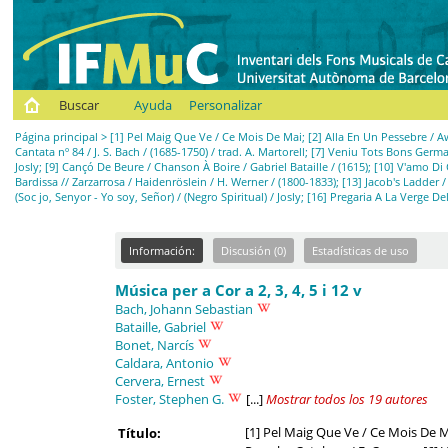
Buscar
Ayuda
Personalizar
Página principal
> [1] Pel Maig Que Ve / Ce Mois De Mai; [2] Alla En Un Pessebre / A
Cantata nº 84 / J. S. Bach / (1685-1750) / trad. A. Martorell; [7] Veniu Tots Bons Ger
Josly; [9] Cançó De Beure / Chanson À Boire / Gabriel Bataille / (1615); [10] V'amo Di
Bardissa // Zarzarrosa / Haidenröslein / H. Werner / (1800-1833); [13] Jacob's Ladder /
(Soc jo, Senyor - Yo soy, Señor) / (Negro Spiritual) / Josly; [16] Pregaria A La Verge Del
Información:
Discusión (0)
Estadísticas de uso
Música per a Cor a 2, 3, 4, 5 i 12 v
Bach, Johann Sebastian
Bataille, Gabriel
Bonet, Narcís
Caldara, Antonio
Cervera, Ernest
Foster, Stephen G.
[...]
Mostrar todos los 19 autores
[1] Pel Maig Que Ve / Ce Mois De M
Título: