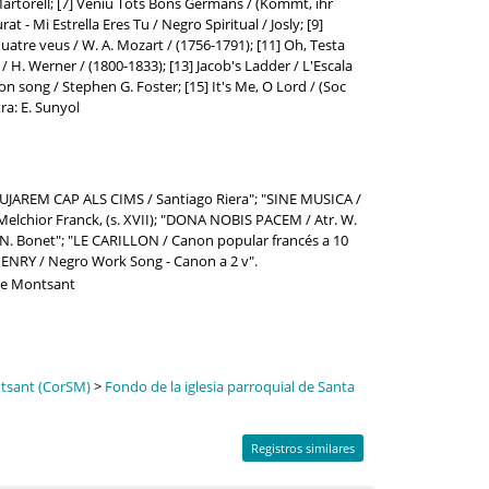
. Martorell; [7] Veniu Tots Bons Germans / (Kommt, ihr
 - Mi Estrella Eres Tu / Negro Spiritual / Josly; [9]
quatre veus / W. A. Mozart / (1756-1791); [11] Oh, Testa
/ H. Werner / (1800-1833); [13] Jacob's Ladder / L'Escala
ion song / Stephen G. Foster; [15] It's Me, O Lord / (Soc
tra: E. Sunyol
PUJAREM CAP ALS CIMS / Santiago Riera"; "SINE MUSICA /
Melchior Franck, (s. XVII); "DONA NOBIS PACEM / Atr. W.
 N. Bonet"; "LE CARILLON / Canon popular francés a 10
 HENRY / Negro Work Song - Canon a 2 v".
 de Montsant
ntsant (CorSM)
>
Fondo de la iglesia parroquial de Santa
Registros similares