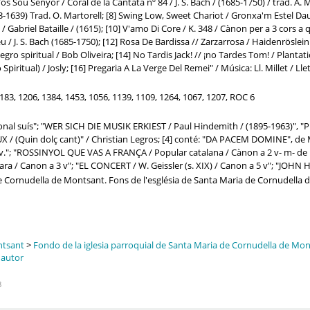
Vos Sou Senyor / Coral de la Cantata nº 84 / J. S. Bach / (1685-1750) / trad. A
-1639) Trad. O. Martorell; [8] Swing Low, Sweet Chariot / Gronxa'm Estel Daurat
Gabriel Bataille / (1615); [10] V'amo Di Core / K. 348 / Cànon per a 3 cors a 
 / J. S. Bach (1685-1750); [12] Rosa De Bardissa // Zarzarrosa / Haidenröslein 
egro spiritual / Bob Oliveira; [14] No Tardis Jack! // ¡no Tardes Tom! / Plantat
Spiritual) / Josly; [16] Pregaria A La Verge Del Remei" / Música: Ll. Millet / Lle
1183, 1206, 1384, 1453, 1056, 1139, 1109, 1264, 1067, 1207, ROC 6
nal suís"; "WER SICH DIE MUSIK ERKIEST / Paul Hindemith / (1895-1963)", "
X / (Quin dolç cant)" / Christian Legros; [4] conté: "DA PACEM DOMINE", de 
 v."; "ROSSINYOL QUE VAS A FRANÇA / Popular catalana / Cànon a 2 v- m- de
ra / Canon a 3 v"; "EL CONCERT / W. Geissler (s. XIX) / Canon a 5 v"; "JOHN
e Cornudella de Montsant. Fons de l'església de Santa Maria de Cornudella
ntsant
>
Fondo de la iglesia parroquial de Santa Maria de Cornudella de Mo
 autor
8