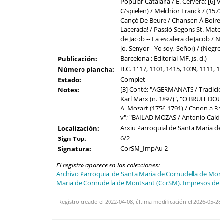
Popular Catalana / E. Cervera; [6] 
G'spielen) / Melchior Franck / (1573
Cançó De Beure / Chanson À Boire / 
Lacerada! / Passió Segons St. Mateu
de Jacob -- La escalera de Jacob / N
jo, Senyor - Yo soy, Señor) / (Negro 
Barcelona : Editorial MF,
(s. d.)
Publicación:
B.C. 1117, 1101, 1415, 1039, 1111, 
Número plancha:
Complet
Estado:
[3] Conté: "AGERMANATS / Tradicio
Notes:
Karl Marx (n. 1897)", "O BRUIT DOU
A. Mozart (1756-1791) / Canon a 3
v"; "BAILAD MOZAS / Antonio Calda
Arxiu Parroquial de Santa Maria d
Localización:
6/2
Sign Top:
CorSM_ImpAu-2
Signatura:
El registro aparece en las colecciones:
Archivo Parroquial de Santa Maria de Cornudella de Mo
Maria de Cornudella de Montsant (CorSM). Impresos de
Registro creado el 2022-04-08, última modificación el 2026-05-2