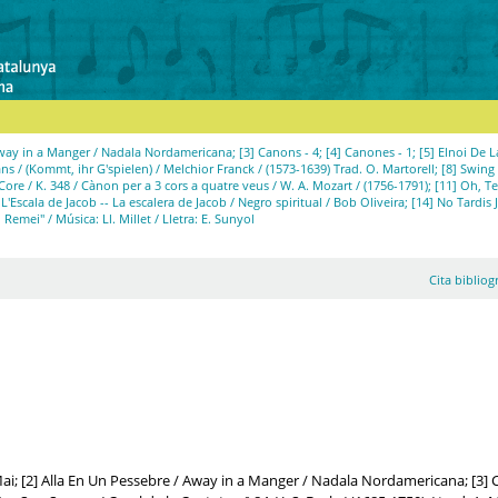
way in a Manger / Nadala Nordamericana; [3] Canons - 4; [4] Canones - 1; [5] Elnoi De L
mans / (Kommt, ihr G'spielen) / Melchior Franck / (1573-1639) Trad. O. Martorell; [8] Swing
 Core / K. 348 / Cànon per a 3 cors a quatre veus / W. A. Mozart / (1756-1791); [11] Oh, T
 L'Escala de Jacob -- La escalera de Jacob / Negro spiritual / Bob Oliveira; [14] No Tardis 
 Remei" / Música: Ll. Millet / Lletra: E. Sunyol
Cita bibliog
ai; [2] Alla En Un Pessebre / Away in a Manger / Nadala Nordamericana; [3] Ca