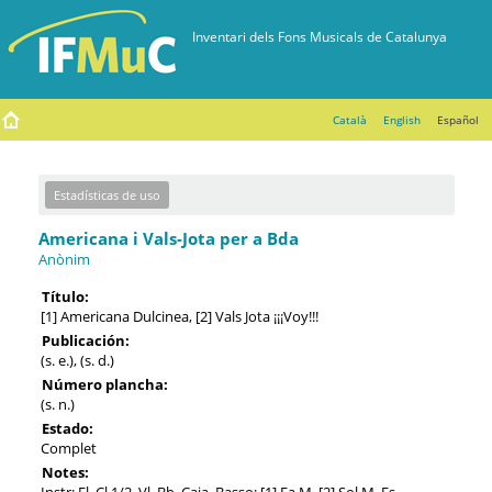
Català
English
Español
Estadísticas de uso
Americana i Vals-Jota per a Bda
Anònim
Título:
[1] Americana Dulcinea, [2] Vals Jota ¡¡¡Voy!!!
Publicación:
(s. e.), (s. d.)
Número plancha:
(s. n.)
Estado:
Complet
Notes:
Instr: Fl, Cl 1/2, Vl, Bb, Caja, Basso; [1] Fa M, [2] Sol M. Es