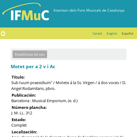
Català
English
Español
Estadísticas de uso
Motet per a 2 v i Ac
Título:
Sub tuum praesidium" / Motete á la Ss. Virgen / á dos voces / D.
Angel Rodamilans, pbro.
Publicación:
Barcelona : Musical Emporium, (e. d.)
Número plancha:
J. M. LL. 312
Estado:
Complet
Localización: