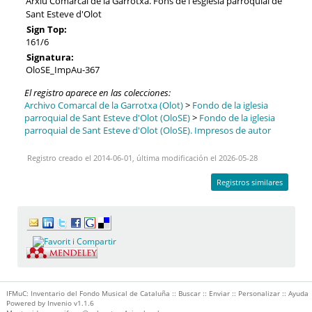
Arxiu Comarcal de la Garrotxa. Fons de l'església parroquial de
Sant Esteve d'Olot
Sign Top:
161/6
Signatura:
OloSE_ImpAu-367
El registro aparece en las colecciones:
Archivo Comarcal de la Garrotxa (Olot)
>
Fondo de la iglesia
parroquial de Sant Esteve d'Olot (OloSE)
>
Fondo de la iglesia
parroquial de Sant Esteve d'Olot (OloSE). Impresos de autor
Registro creado el 2014-06-01, última modificación el 2026-05-28
Registros similares
IFMuC: Inventario del Fondo Musical de Cataluña ::
Buscar
::
Enviar
::
Personalizar
::
Ayuda
Powered by
Invenio
v1.1.6