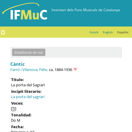
Català
English
Español
Estadísticas de uso
Càntic
Farró i Vilanova, Fèlix,
ca. 1884-1936
Título:
La porta del Sagrari
Incipit literario:
La porta del sagrari
Voces:
[
Ti
]
Tonalidad:
Do M
Fecha:
Principis s. XX