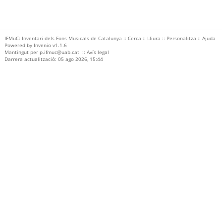
IFMuC: Inventari dels Fons Musicals de Catalunya ::
Cerca
::
Lliura
::
Personalitza
::
Ajuda
Powered by
Invenio
v1.1.6
Mantingut per
p.ifmuc@uab.cat
::
Avís legal
Darrera actualització: 05 ago 2026, 15:44