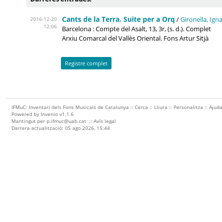
Cants de la Terra. Suite per a Orq
/
Gironella, Igna
2016-12-20
12:06
Barcelona : Compte del Asalt, 13, 3r, (s. d.). Complet
Arxiu Comarcal del Vallès Oriental. Fons Artur Sitjà
Registre complet
IFMuC: Inventari dels Fons Musicals de Catalunya ::
Cerca
::
Lliura
::
Personalitza
::
Ajud
Powered by
Invenio
v1.1.6
Mantingut per
p.ifmuc@uab.cat
::
Avís legal
Darrera actualització: 05 ago 2026, 15:44