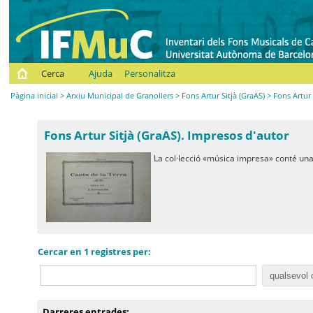
Cerca
Ajuda
Personalitza
Pàgina inicial
>
Arxiu Municipal de Granollers
>
Fons Artur Sitjà (GraAS)
> Fons Artur 
Fons Artur Sitjà (GraAS). Impresos d'autor
La col·lecció «música impresa» conté una 
Cercar en 1 registres per:
Darreres entrades: