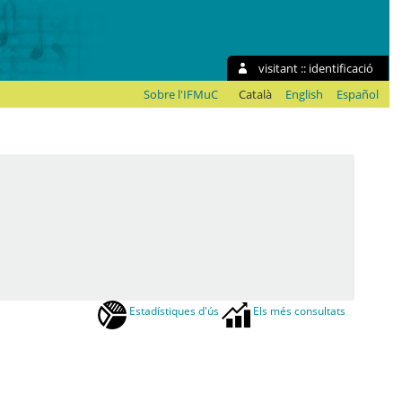
visitant ::
identificació
Sobre l'IFMuC
Català
English
Español
Estadístiques d'ús
Els més consultats