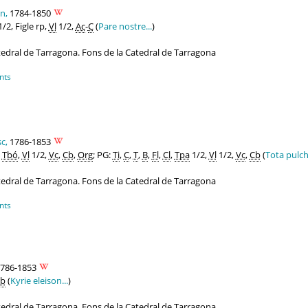
n,
1784-1850
/2, Figle rp,
Vl
1/2,
Ac
-
C
(
Pare nostre...
)
atedral de Tarragona. Fons de la Catedral de Tarragona
nts
c,
1786-1853
,
Tbó
,
Vl
1/2,
Vc
,
Cb
,
Org
; PG:
Ti
,
C
,
T
,
B
,
Fl
,
Cl
,
Tpa
1/2,
Vl
1/2,
Vc
,
Cb
(
Tota pulch
atedral de Tarragona. Fons de la Catedral de Tarragona
nts
786-1853
b
(
Kyrie eleison...
)
atedral de Tarragona. Fons de la Catedral de Tarragona