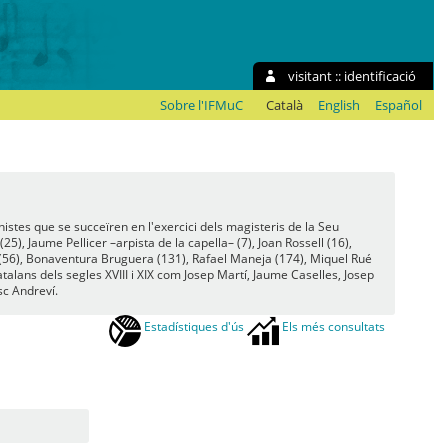
visitant ::
identificació
Sobre l'IFMuC
Català
English
Español
istes que se succeïren en l'exercici dels magisteris de la Seu
25), Jaume Pellicer –arpista de la capella– (7), Joan Rossell (16),
h (56), Bonaventura Bruguera (131), Rafael Maneja (174), Miquel Rué
atalans dels segles XVIII i XIX com Josep Martí, Jaume Caselles, Josep
sc Andreví.
Estadístiques d'ús
Els més consultats