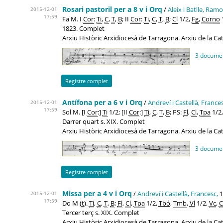
Rosari pastoril per a 8 v i Orq
/
Aleix i Batlle, Ramo
2015-12-01
17:59
Fa M. I
Cor
:
Ti
,
C
,
T
,
B
; II
Cor
:
Ti
,
C
,
T
,
B
;
Cl
1/2,
Fg
,
Corno
1
1823. Complet
Arxiu Històric Arxidiocesà de Tarragona. Arxiu de la C
3 docume
Registre complet
Antífona per a 6 v i Orq
/
Andreví i Castellà, Frances
2015-12-01
17:59
Sol M. [I
Cor
:]
Ti
1/2; [II
Cor
:]
Ti
,
C
,
T
,
B
; PS:
Fl
,
Cl
,
Tpa
1/2
Darrer quart s. XIX. Complet
Arxiu Històric Arxidiocesà de Tarragona. Arxiu de la C
3 docume
Registre complet
Missa per a 4 v i Orq
/
Andreví i Castellà, Francesc,
1
2015-12-01
17:59
Do M (
t
).
Ti
,
C
,
T
,
B
;
Fl
,
Cl
,
Tpa
1/2,
Tbó
,
Tmb
,
Vl
1/2,
Vc
,
C
Tercer terç s. XIX. Complet
Arxiu Històric Arxidiocesà de Tarragona. Arxiu de la C