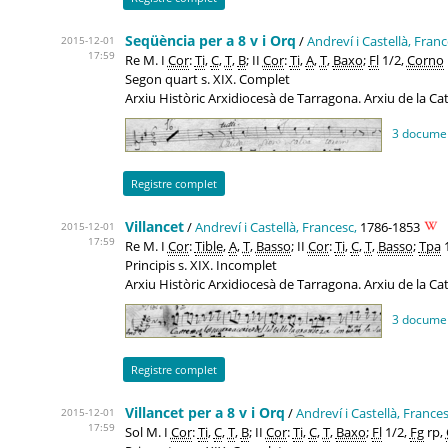
Seqüència per a 8 v i Orq
/
Andreví i Castellà, Franc
2015-12-01
17:59
Re M. I
Cor
:
Ti
,
C
,
T
,
B
; II
Cor
:
Ti
,
A
,
T
,
Baxo
;
Fl
1/2,
Corno
Segon quart s. XIX. Complet
Arxiu Històric Arxidiocesà de Tarragona. Arxiu de la C
3 docume
Registre complet
Villancet
/
Andreví i Castellà, Francesc,
1786-1853
2015-12-01
17:59
Re M. I
Cor
:
Tible
,
A
,
T
,
Basso
; II
Cor
:
Ti
,
C
,
T
,
Basso
;
Tpa
1
Principis s. XIX. Incomplet
Arxiu Històric Arxidiocesà de Tarragona. Arxiu de la C
3 docume
Registre complet
Villancet per a 8 v i Orq
/
Andreví i Castellà, Frances
2015-12-01
17:59
Sol M. I
Cor
:
Ti
,
C
,
T
,
B
; II
Cor
:
Ti
,
C
,
T
,
Baxo
;
Fl
1/2,
Fg
rp,