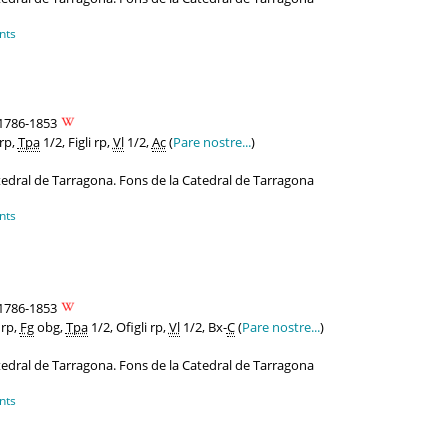
nts
1786-1853
rp,
Tpa
1/2, Figli rp,
Vl
1/2,
Ac
(
Pare nostre...
)
atedral de Tarragona. Fons de la Catedral de Tarragona
nts
1786-1853
 rp,
Fg
obg,
Tpa
1/2, Ofigli rp,
Vl
1/2, Bx-
C
(
Pare nostre...
)
atedral de Tarragona. Fons de la Catedral de Tarragona
nts