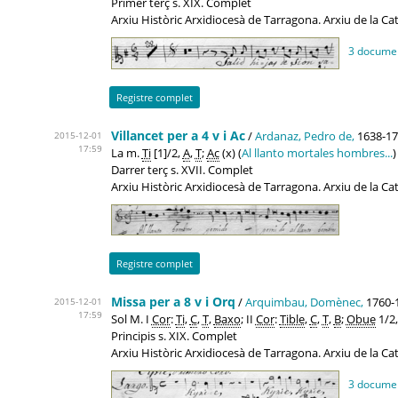
Primer terç s. XIX. Complet
Arxiu Històric Arxidiocesà de Tarragona. Arxiu de la C
3 docume
Registre complet
Villancet per a 4 v i Ac
/
Ardanaz, Pedro de,
1638-1
2015-12-01
17:59
La m.
Ti
[1]/2,
A
,
T
;
Ac
(x) (
Al llanto mortales hombres...
)
Darrer terç s. XVII. Complet
Arxiu Històric Arxidiocesà de Tarragona. Arxiu de la C
Registre complet
Missa per a 8 v i Orq
/
Arquimbau, Domènec,
1760-
2015-12-01
17:59
Sol M. I
Cor
:
Ti
,
C
,
T
,
Baxo
; II
Cor
:
Tible
,
C
,
T
,
B
;
Obue
1/2
Principis s. XIX. Complet
Arxiu Històric Arxidiocesà de Tarragona. Arxiu de la C
3 docume