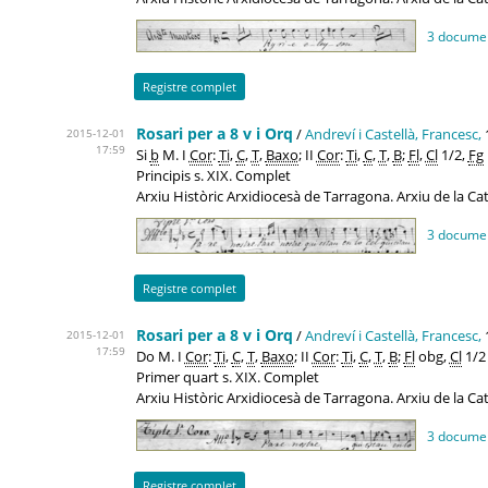
3 docume
Registre complet
Rosari per a 8 v i Orq
/
Andreví i Castellà, Francesc,
2015-12-01
17:59
Si
b
M. I
Cor
:
Ti
,
C
,
T
,
Baxo
; II
Cor
:
Ti
,
C
,
T
,
B
;
Fl
,
Cl
1/2,
Fg
Principis s. XIX. Complet
Arxiu Històric Arxidiocesà de Tarragona. Arxiu de la C
3 docume
Registre complet
Rosari per a 8 v i Orq
/
Andreví i Castellà, Francesc,
2015-12-01
17:59
Do M. I
Cor
:
Ti
,
C
,
T
,
Baxo
; II
Cor
:
Ti
,
C
,
T
,
B
;
Fl
obg,
Cl
1/2
Primer quart s. XIX. Complet
Arxiu Històric Arxidiocesà de Tarragona. Arxiu de la C
3 docume
Registre complet