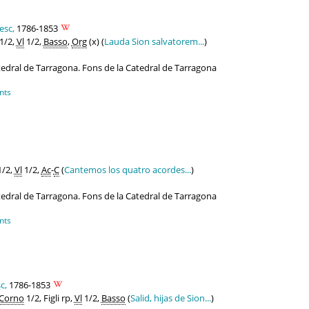
esc,
1786-1853
1/2,
Vl
1/2,
Basso
,
Org
(x) (
Lauda Sion salvatorem...
)
atedral de Tarragona. Fons de la Catedral de Tarragona
nts
/2,
Vl
1/2,
Ac
-
C
(
Cantemos los quatro acordes...
)
atedral de Tarragona. Fons de la Catedral de Tarragona
nts
c,
1786-1853
Corno
1/2, Figli rp,
Vl
1/2,
Basso
(
Salid, hijas de Sion...
)