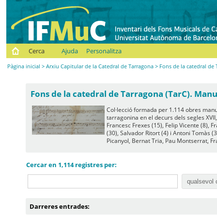
Cerca
Ajuda
Personalitza
Pàgina inicial
>
Arxiu Capitular de la Catedral de Tarragona
>
Fons de la catedral de 
Fons de la catedral de Tarragona (TarC). Manu
Col·lecció formada per 1.114 obres manusc
tarragonina en el decurs dels segles XVII, 
Francesc Frexes (15), Felip Vicente (8),
(30), Salvador Ritort (4) i Antoni Tomàs (
Picanyol, Bernat Tria, Pau Montserrat, Fr
Cercar en 1,114 registres per:
Darreres entrades: