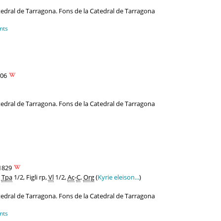
atedral de Tarragona. Fons de la Catedral de Tarragona
nts
706
atedral de Tarragona. Fons de la Catedral de Tarragona
1829
,
Tpa
1/2, Figli rp,
Vl
1/2,
Ac
-
C
,
Org
(
Kyrie eleison...
)
atedral de Tarragona. Fons de la Catedral de Tarragona
nts