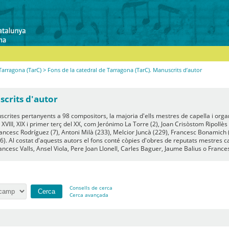
Tarragona (TarC)
> Fons de la catedral de Tarragona (TarC). Manuscrits d’autor
scrits d'autor
rites pertanyents a 98 compositors, la majoria d'ells mestres de capella i organ
XVIII, XIX i primer terç del XX, com Jerónimo La Torre (2), Joan Crisòstom Ripollès (
 Francesc Rodríguez (7), Antoni Milà (233), Melcior Juncà (229), Francesc Bonamic
36). Al costat d'aquests autors el fons conté còpies d'obres de reputats mestres c
ancesc Valls, Ansel Viola, Pere Joan Llonell, Carles Baguer, Jaume Balius o France
Consells de cerca
Cerca avançada