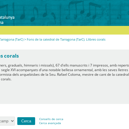
Tarragona (TarC)
> Fons de la catedral de Tarragona (TarC). Llibres corals
s corals
rs, graduals, himnaris i missals), 67 d'ells manuscrits i 7 impresos, amb repertori
el segle XVI acompanyats d'una notable bellesa ornamental, amb les seves lletres 
formista dels arquebisbes de la Seu. Rafael Coloma, mestre de cant de la catedra
 corals.
Consells de cerca
Cerca avançada