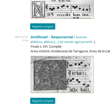
Registre complet
Antifonari - Responsorial
/
Anònim
2015-12-01
17:56
(
Alleluia, alleluia […] Ad cenam agni providi...
)
Finals s. XVI. Complet
Arxiu Històric Arxidiocesà de Tarragona. Arxiu de la C
Registre complet