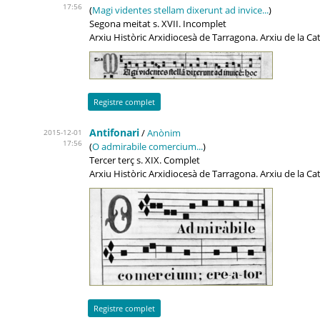
17:56
(
Magi videntes stellam dixerunt ad invice...
)
Segona meitat s. XVII. Incomplet
Arxiu Històric Arxidiocesà de Tarragona. Arxiu de la C
Registre complet
Antifonari
/
Anònim
2015-12-01
17:56
(
O admirabile comercium...
)
Tercer terç s. XIX. Complet
Arxiu Històric Arxidiocesà de Tarragona. Arxiu de la C
Registre complet