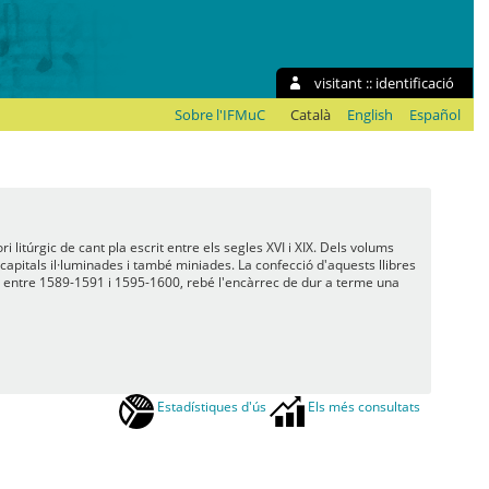
visitant ::
identificació
Sobre l'IFMuC
Català
English
Español
 litúrgic de cant pla escrit entre els segles XVI i XIX. Dels volums
capitals il·luminades i també miniades. La confecció d'aquests llibres
l entre 1589-1591 i 1595-1600, rebé l'encàrrec de dur a terme una
Estadístiques d'ús
Els més consultats