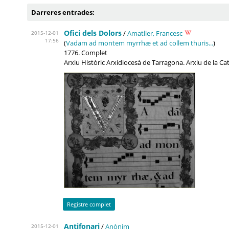
Darreres entrades:
Ofici dels Dolors
/
Amatller, Francesc
2015-12-01
17:56
(
Vadam ad montem myrrhæ et ad collem thuris...
)
1776. Complet
Arxiu Històric Arxidiocesà de Tarragona. Arxiu de la C
Registre complet
Antifonari
/
Anònim
2015-12-01