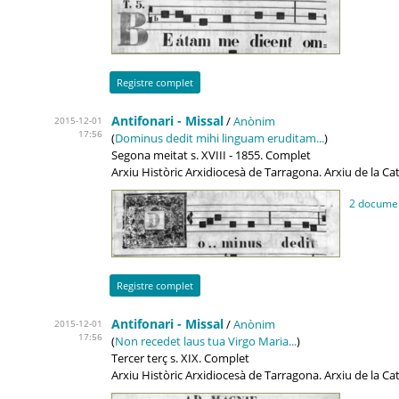
Registre complet
Antifonari - Missal
/
Anònim
2015-12-01
17:56
(
Dominus dedit mihi linguam eruditam...
)
Segona meitat s. XVIII - 1855. Complet
Arxiu Històric Arxidiocesà de Tarragona. Arxiu de la C
2 docume
Registre complet
Antifonari - Missal
/
Anònim
2015-12-01
17:56
(
Non recedet laus tua Virgo Maria...
)
Tercer terç s. XIX. Complet
Arxiu Històric Arxidiocesà de Tarragona. Arxiu de la C