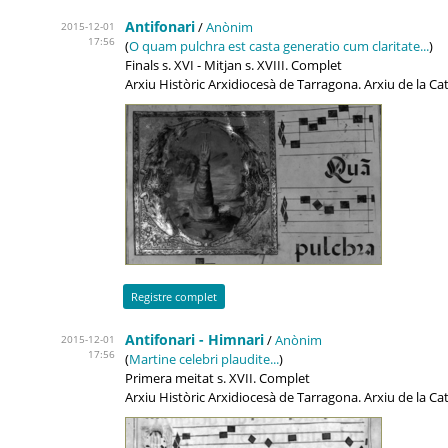
Antifonari
/
Anònim
2015-12-01
17:56
(
O quam pulchra est casta generatio cum claritate...
)
Finals s. XVI - Mitjan s. XVIII. Complet
Arxiu Històric Arxidiocesà de Tarragona. Arxiu de la C
Registre complet
Antifonari - Himnari
/
Anònim
2015-12-01
17:56
(
Martine celebri plaudite...
)
Primera meitat s. XVII. Complet
Arxiu Històric Arxidiocesà de Tarragona. Arxiu de la C