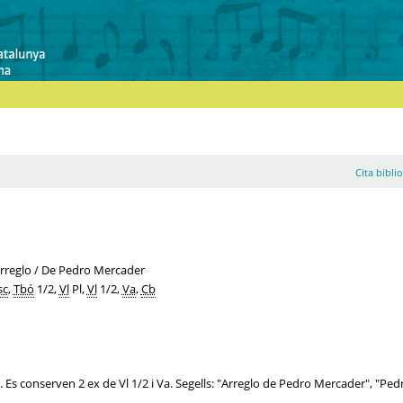
Cita bibli
 Arreglo / De Pedro Mercader
sc
,
Tbó
1/2,
Vl
Pl,
Vl
1/2,
Va
,
Cb
". Es conserven 2 ex de Vl 1/2 i Va. Segells: "Arreglo de Pedro Mercader", "Ped