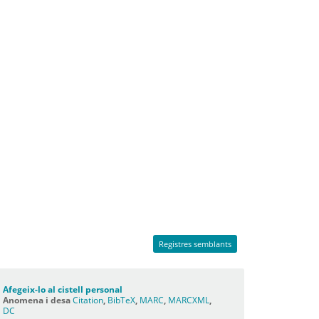
Registres semblants
Afegeix-lo al cistell personal
Anomena i desa
Citation
,
BibTeX
,
MARC
,
MARCXML
,
DC