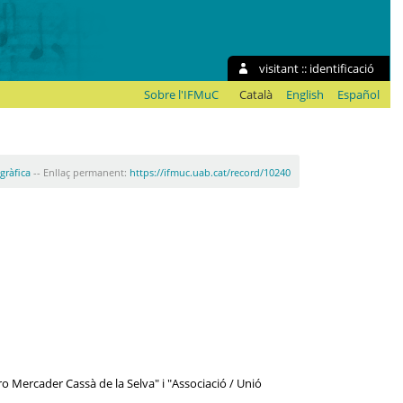
visitant ::
identificació
Sobre l'IFMuC
Català
English
Español
ogràfica
-- Enllaç permanent:
https://ifmuc.uab.cat/record/10240
ro Mercader Cassà de la Selva" i "Associació / Unió