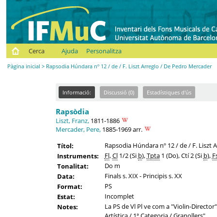
Cerca
Ajuda
Personalitza
Pàgina inicial
> Rapsodia Húndara nº 12 / de / F. Liszt Arreglo / De Pedro Mercader
Informació:
Discussió (0)
Estadístiques d'ús
Rapsòdia
Liszt, Franz,
1811-1886
Mercader, Pere,
1885-1969 arr.
Rapsodia Húndara nº 12 / de / F. Liszt
Títol:
Fl
,
Cl
1/2 (Si
b
),
Tpta
1 (Do), Ctí 2 (Si
b
),
F
Instruments:
Do m
Tonalitat:
Finals s. XIX - Principis s. XX
Data:
PS
Format:
Incomplet
Estat:
La PS de Vl Pl ve com a "Violin-Director
Notes:
Artística / 1ª Categoria / Granollers".