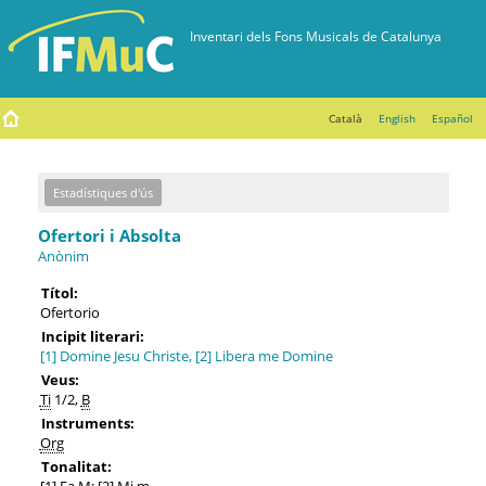
Català
English
Español
Estadístiques d'ús
Ofertori i Absolta
Anònim
Títol:
Ofertorio
Incipit literari:
[1] Domine Jesu Christe, [2] Libera me Domine
Veus:
Ti
1/2,
B
Instruments:
Org
Tonalitat:
[1] Fa M; [2] Mi m