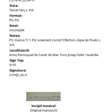
Data:
Tercer terç s. XIX
Format:
PS, PG
Estat:
Incomplet
Notes:
PS: manca Ti 1; PG: solament conté l'Ofertori, còpia de finals s.
XIX.
Localització:
Arxiu Parroquial de Canet de Mar. Fons Josep Soler i Guàrdia
Sign Top:
5/10
Signatura:
CnmJS_An-5
Incipit musical
Original manuscrit