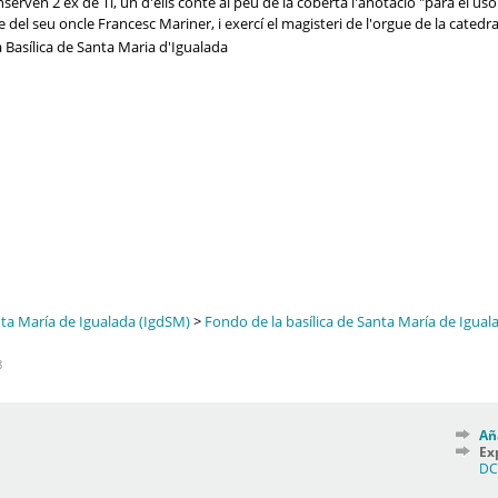
serven 2 ex de Ti, un d'ells conté al peu de la coberta l'anotació "para el uso de
 del seu oncle Francesc Mariner, i exercí el magisteri de l'orgue de la catedra
a Basílica de Santa Maria d'Igualada
nta María de Igualada (IgdSM)
>
Fondo de la basílica de Santa María de Igua
8
Añ
Ex
D