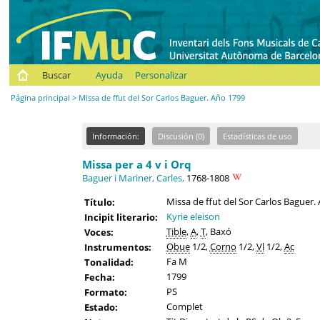
Buscar
Ayuda
Personalizar
Página principal
> Missa de ffut del Sor Carlos Baguer. Año 1799
Información:
Discusión (0)
Estadísticas de uso
Missa per a 4 v i Orq
Baguer i Mariner, Carles,
1768-1808
Missa de ffut del Sor Carlos Baguer.
Título:
Kyrie eleison
Incipit literario:
Tible
,
A
,
T
, Baxó
Voces:
Obue
1/2,
Corno
1/2,
Vl
1/2,
Ac
Instrumentos:
Fa M
Tonalidad:
1799
Fecha:
PS
Formato:
Complet
Estado: