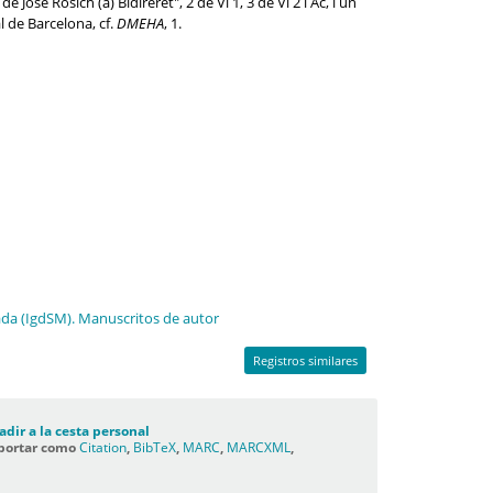
 José Rosich (a) Bidireret", 2 de Vl 1, 3 de Vl 2 i Ac, i un
l de Barcelona, cf.
DMEHA
, 1.
lada (IgdSM). Manuscritos de autor
Registros similares
adir a la cesta personal
portar como
Citation
,
BibTeX
,
MARC
,
MARCXML
,
C