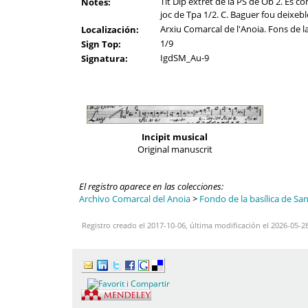
Tit Dip extret de la PS de Ob 2. Es con
Notes:
joc de Tpa 1/2. C. Baguer fou deixeble
Arxiu Comarcal de l'Anoia. Fons de l
Localización:
1/9
Sign Top:
IgdSM_Au-9
Signatura:
Incipit musical
Original manuscrit
El registro aparece en las colecciones:
Archivo Comarcal del Anoia
>
Fondo de la basílica de Sa
Registro creado el 2017-10-06, última modificación el 2026-05-2