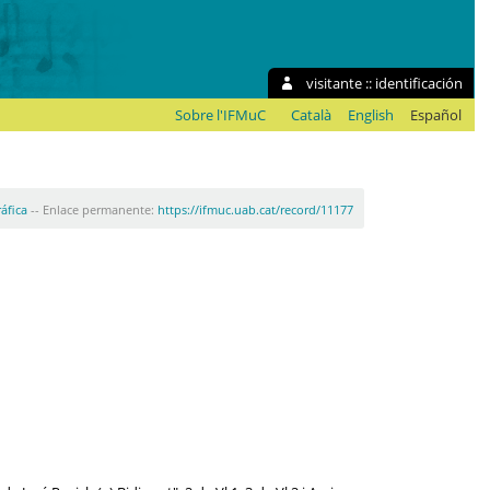
visitante ::
identificación
Sobre l'IFMuC
Català
English
Español
ráfica
-- Enlace permanente:
https://ifmuc.uab.cat/record/11177