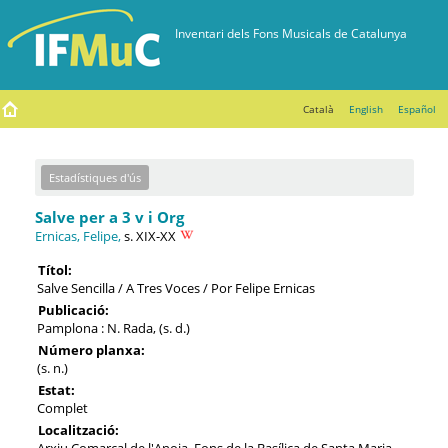
Català
English
Español
Estadístiques d'ús
Salve per a 3 v i Org
Ernicas, Felipe,
s. XIX-XX
Títol:
Salve Sencilla / A Tres Voces / Por Felipe Ernicas
Publicació:
Pamplona : N. Rada, (s. d.)
Número planxa:
(s. n.)
Estat:
Complet
Localització:
Arxiu Comarcal de l'Anoia. Fons de la Basílica de Santa Maria