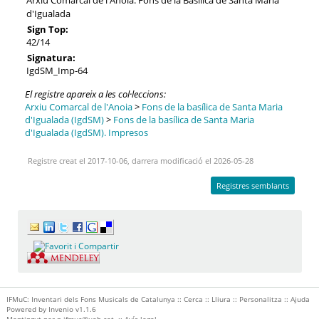
d'Igualada
Sign Top:
42/14
Signatura:
IgdSM_Imp-64
El registre apareix a les col·leccions:
Arxiu Comarcal de l'Anoia
>
Fons de la basílica de Santa Maria
d'Igualada (IgdSM)
>
Fons de la basílica de Santa Maria
d'Igualada (IgdSM). Impresos
Registre creat el 2017-10-06, darrera modificació el 2026-05-28
Registres semblants
IFMuC: Inventari dels Fons Musicals de Catalunya ::
Cerca
::
Lliura
::
Personalitza
::
Ajuda
Powered by
Invenio
v1.1.6
Mantingut per
p.ifmuc@uab.cat
::
Avís legal