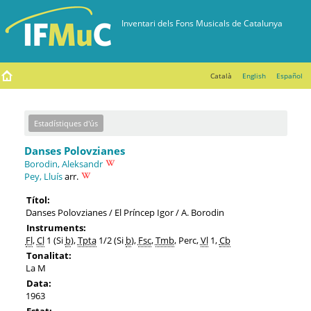
Català
English
Español
Estadístiques d'ús
Danses Polovzianes
Borodin, Aleksandr
Pey, Lluís
arr.
Títol:
Danses Polovzianes / El Príncep Igor / A. Borodin
Instruments:
Fl
,
Cl
1 (Si
b
),
Tpta
1/2 (Si
b
),
Fsc
,
Tmb
, Perc,
Vl
1,
Cb
Tonalitat:
La M
Data:
1963
Estat: