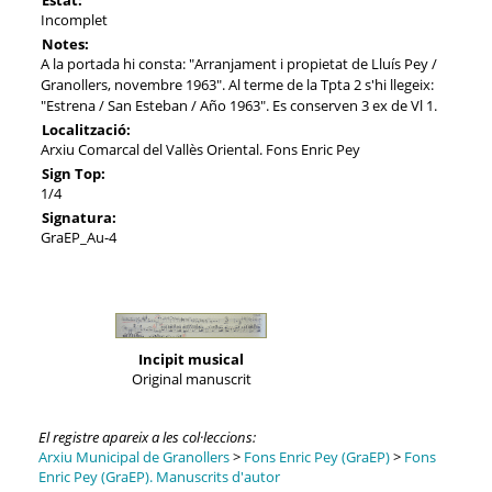
Incomplet
Notes:
A la portada hi consta: "Arranjament i propietat de Lluís Pey /
Granollers, novembre 1963". Al terme de la Tpta 2 s'hi llegeix:
"Estrena / San Esteban / Año 1963". Es conserven 3 ex de Vl 1.
Localització:
Arxiu Comarcal del Vallès Oriental. Fons Enric Pey
Sign Top:
1/4
Signatura:
GraEP_Au-4
Incipit musical
Original manuscrit
El registre apareix a les col·leccions:
Arxiu Municipal de Granollers
>
Fons Enric Pey (GraEP)
>
Fons
Enric Pey (GraEP). Manuscrits d'autor