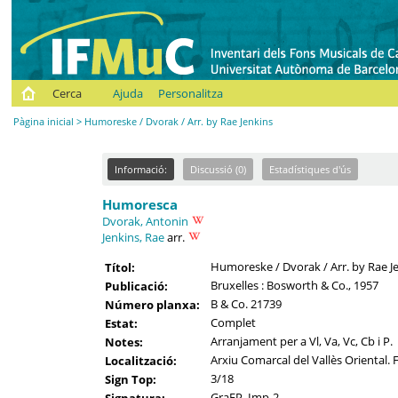
Cerca
Ajuda
Personalitza
Pàgina inicial
> Humoreske / Dvorak / Arr. by Rae Jenkins
Informació:
Discussió (0)
Estadístiques d'ús
Humoresca
Dvorak, Antonin
Jenkins, Rae
arr.
Humoreske / Dvorak / Arr. by Rae J
Títol:
Bruxelles : Bosworth & Co., 1957
Publicació:
B & Co. 21739
Número planxa:
Complet
Estat:
Arranjament per a Vl, Va, Vc, Cb i P.
Notes:
Arxiu Comarcal del Vallès Oriental. 
Localització:
3/18
Sign Top:
GraEP_Imp-2