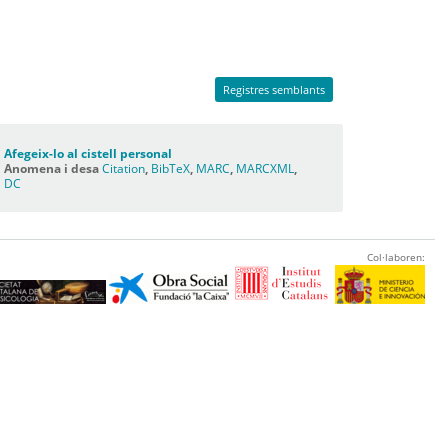
Registres semblants
Afegeix-lo al cistell personal
Anomena i desa
Citation
,
BibTeX
,
MARC
,
MARCXML
,
DC
Col·laboren: