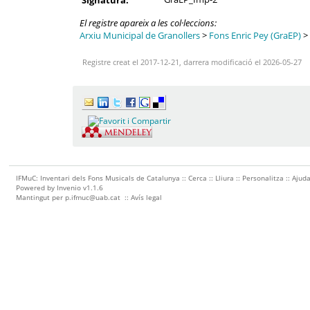
Signatura:
El registre apareix a les col·leccions:
Arxiu Municipal de Granollers
>
Fons Enric Pey (GraEP)
>
Registre creat el 2017-12-21, darrera modificació el 2026-05-27
IFMuC: Inventari dels Fons Musicals de Catalunya ::
Cerca
::
Lliura
::
Personalitza
::
Ajud
Powered by
Invenio
v1.1.6
Mantingut per
p.ifmuc@uab.cat
::
Avís legal