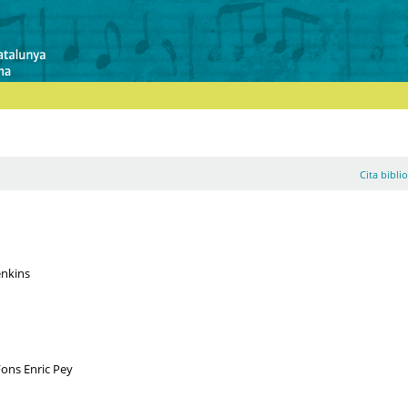
Cita bibli
enkins
Fons Enric Pey