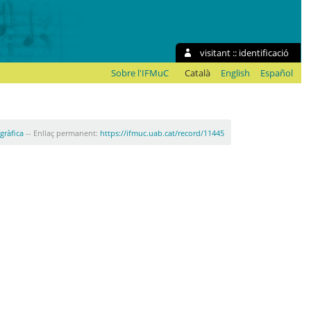
visitant ::
identificació
Sobre l'IFMuC
Català
English
Español
ogràfica
-- Enllaç permanent:
https://ifmuc.uab.cat/record/11445