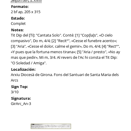
Formato:
2 bf ap, 205 x 315
Estado:
Complet
Notes:
Tit Dip del [Ti]: "Cantata Solo". Conté: [1] "Cop[la]s", «O cielo
compasivo", Do m, 4/4; [2] "Recitº", «Cesse el funebre acento»;
[3] "Aria", «Cesse el dolor, calme el gemir», Do m, 4/4; [4] "Rectº",
«Y pues que la fortuna menos tirana»; [5] "Aria / presto", «No ay
mas que pedir», Mi m, 3/4. Al revers de l'Ac hi consta el Tit Dip:
"O Soledad / Amiga".
Localización:
Arxiu Diocesà de Girona. Fons del Santuari de Santa Maria dels
Arcs
Sign Top:
3/10
Signatura:
GirArc_An-3