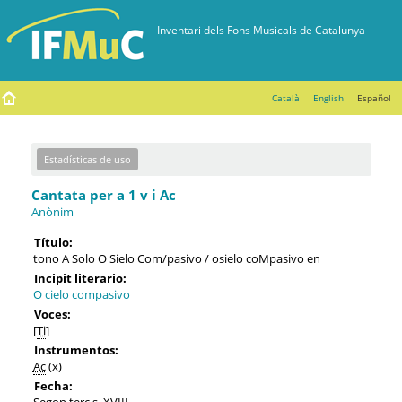
Català
English
Español
Estadísticas de uso
Cantata per a 1 v i Ac
Anònim
Título:
tono A Solo O Sielo Com/pasivo / osielo coMpasivo en
Incipit literario:
O cielo compasivo
Voces:
[
Ti
]
Instrumentos:
Ac
(x)
Fecha:
Segon terç s. XVIII