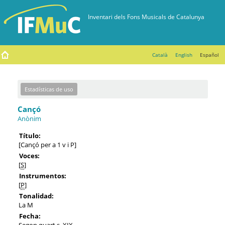
Català
English
Español
Estadísticas de uso
Cançó
Anònim
Título:
[Cançó per a 1 v i P]
Voces:
[
S
]
Instrumentos:
[
P
]
Tonalidad:
La M
Fecha:
Segon quart s. XIX