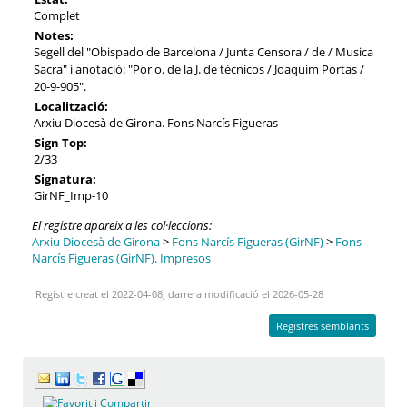
Complet
Notes:
Segell del "Obispado de Barcelona / Junta Censora / de / Musica
Sacra" i anotació: "Por o. de la J. de técnicos / Joaquim Portas /
20-9-905".
Localització:
Arxiu Diocesà de Girona. Fons Narcís Figueras
Sign Top:
2/33
Signatura:
GirNF_Imp-10
El registre apareix a les col·leccions:
Arxiu Diocesà de Girona
>
Fons Narcís Figueras (GirNF)
>
Fons
Narcís Figueras (GirNF). Impresos
Registre creat el 2022-04-08, darrera modificació el 2026-05-28
Registres semblants