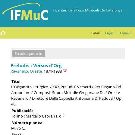
Català
English
Español
Estadístiques d'ús
Preludis i Versos d'Org
Ravanello, Oreste,
1871-1938
Títol:
L'Organista Liturgico. / XXX Preludi E Versetti / Per Organo Od
Armonium / Composti Sopra Melodie Gregoriane Da / Oreste
Ravanello / Direttore Della Cappella Antoniana Di Padova / Op.
46
Publicació:
Torino : Marcello Capra, (s. d.)
Número planxa:
M. 76 C.
Estat: