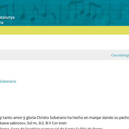
Cita bibliog
o Soberano
 oÿ tanto amor ÿ gloria Christo Soberano ha hecho en manjar dando su pecho»
lueve sabroso», Sol m, 3/2. B II Cor instr.