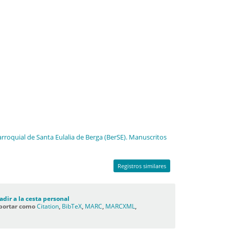
arroquial de Santa Eulalia de Berga (BerSE). Manuscritos
Registros similares
adir a la cesta personal
portar como
Citation
,
BibTeX
,
MARC
,
MARCXML
,
C