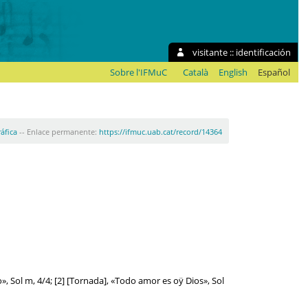
visitante ::
identificación
Sobre l'IFMuC
Català
English
Español
ráfica
-- Enlace permanente:
https://ifmuc.uab.cat/record/14364
, Sol m, 4/4; [2] [Tornada], «Todo amor es oÿ Dios», Sol