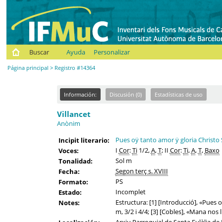
Buscar
Ayuda
Personalizar
Página principal
> Registro #14364
Información:
Discusión (0)
Estadísticas de uso
Villancet
Anònim
Pues oÿ tanto amor ÿ gloria Christ
Incipit literario:
I
Cor
:
Ti
1/2,
A
,
T
; II
Cor
:
Ti
,
A
,
T
,
Baxo
Voces:
Sol m
Tonalidad:
Segon terç s. XVIII
Fecha:
PS
Formato:
Incomplet
Estado:
Estructura: [1] [Introducció], «Pues
Notes:
m, 3/2 i 4/4; [3] [Cobles], «Mana nos l