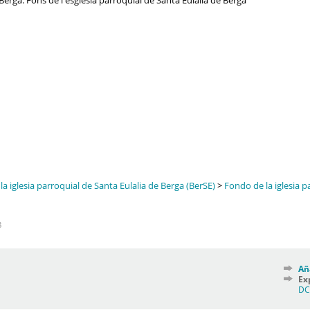
Berga. Fons de l'església parroquial de Santa Eulàlia de Berga
a iglesia parroquial de Santa Eulalia de Berga (BerSE)
>
Fondo de la iglesia p
8
Añ
Ex
D