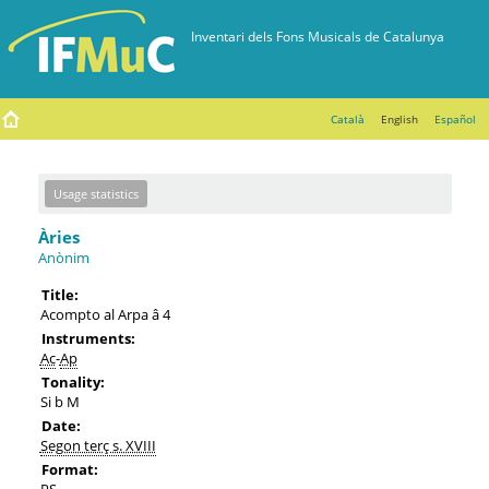
Català
English
Español
Usage statistics
Àries
Anònim
Title:
Acompto al Arpa â 4
Instruments:
Ac
-
Ap
Tonality:
Si b M
Date:
Segon terç s. XVIII
Format:
PS