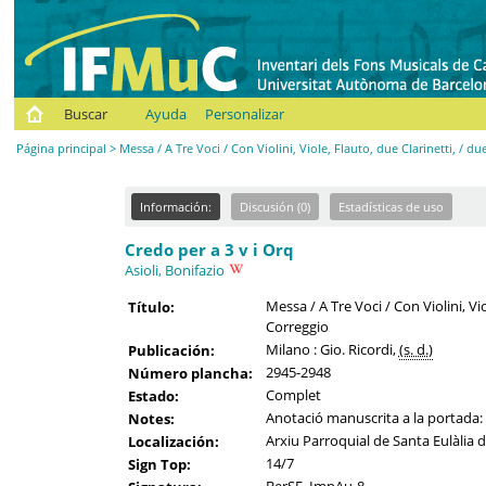
Buscar
Ayuda
Personalizar
Página principal
> Messa / A Tre Voci / Con Violini, Viole, Flauto, due Clarinetti, / 
Información:
Discusión (0)
Estadísticas de uso
Credo per a 3 v i Orq
Asioli, Bonifazio
Messa / A Tre Voci / Con Violini, V
Título:
Correggio
Milano : Gio. Ricordi,
(s. d.)
Publicación:
2945-2948
Número plancha:
Complet
Estado:
Anotació manuscrita a la portada: 
Notes:
Arxiu Parroquial de Santa Eulàlia d
Localización:
14/7
Sign Top: