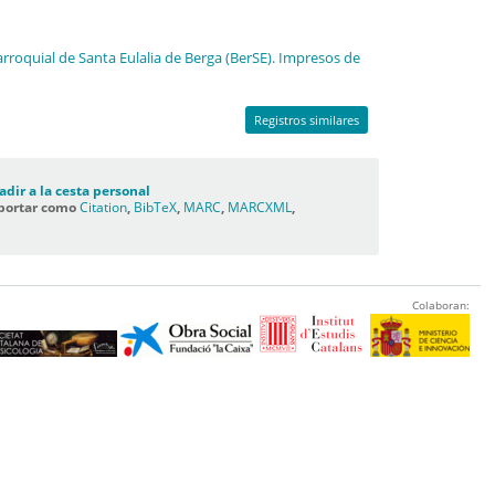
arroquial de Santa Eulalia de Berga (BerSE). Impresos de
Registros similares
adir a la cesta personal
portar como
Citation
,
BibTeX
,
MARC
,
MARCXML
,
C
Colaboran: