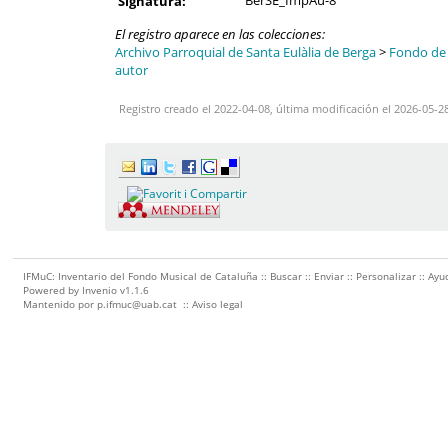
BerSE_ImpAu-8
Signatura:
El registro aparece en las colecciones:
Archivo Parroquial de Santa Eulàlia de Berga
>
Fondo de l
autor
Registro creado el 2022-04-08, última modificación el 2026-05-2
IFMuC: Inventario del Fondo Musical de Cataluña ::
Buscar
::
Enviar
::
Personalizar
::
Ayu
Powered by
Invenio
v1.1.6
Mantenido por
p.ifmuc@uab.cat
::
Aviso legal