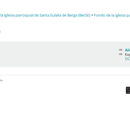
a iglesia parroquial de Santa Eulalia de Berga (BerSE)
>
Fondo de la iglesia p
8
Añ
Ex
D
da