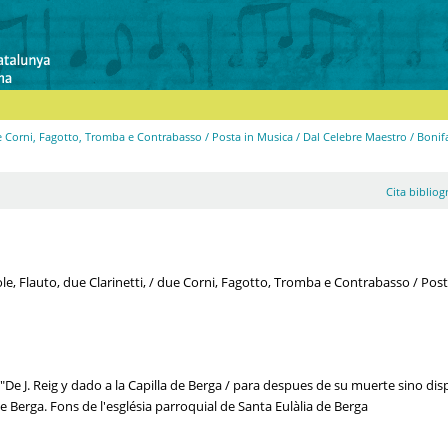
due Corni, Fagotto, Tromba e Contrabasso / Posta in Musica / Dal Celebre Maestro / Bonifa
Cita bibliog
iole, Flauto, due Clarinetti, / due Corni, Fagotto, Tromba e Contrabasso / Post
"De J. Reig y dado a la Capilla de Berga / para despues de su muerte sino dis
e Berga. Fons de l'església parroquial de Santa Eulàlia de Berga