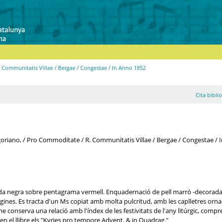
. Communitatis Villae / Bergae / Congestae / In Anno 1852
Cita bibli
goriano, / Pro Commoditate / R. Communitatis Villae / Bergae / Congestae /
rada negra sobre pentagrama vermell. Enquadernació de pell marró -decorad
gines. Es tracta d'un Ms copiat amb molta pulcritud, amb les caplletres orna
e conserva una relació amb l'índex de les festivitats de l'any litúrgic, compres
uen el llibre els "Kyries pro tempore Advent. & in Quadrag."