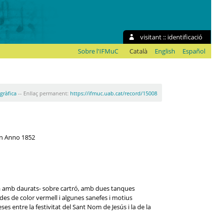
visitant ::
identificació
Sobre l'IFMuC
Català
English
Español
ogràfica
-- Enllaç permanent:
https://ifmuc.uab.cat/record/15008
 In Anno 1852
a amb daurats- sobre cartró, amb dues tanques
des de color vermell i algunes sanefes i motius
es entre la festivitat del Sant Nom de Jesús i la de la