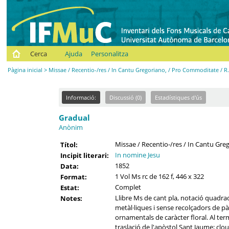
Cerca
Ajuda
Personalitza
Pàgina inicial
> Missae / Recentio-/res / In Cantu Gregoriano, / Pro Commoditate / R
Informació:
Discussió (0)
Estadístiques d'ús
Gradual
Anònim
Missae / Recentio-/res / In Cantu Gre
Títol:
In nomine Jesu
Incipit literari:
1852
Data:
1 Vol Ms rc de 162 f, 446 x 322
Format:
Complet
Estat:
Llibre Ms de cant pla, notació quad
Notes:
metàl·liques i sense recolçadors de pà
ornamentals de caràcter floral. Al term
traslació de l'apòstol Sant Jaume; clo