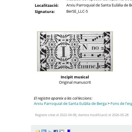
Arxiu Parroquial de Santa Eulàlia de B
Localització:
BerSE_LLC-5
Signatura:
Incipit musical
Original manuscrit
El registre apareix a les col·leccions:
Arxiu Parroquial de Santa Eulàlia de Berga
>
Fons de l'es
Registre creat el 2022-04-08, darrera modificació el 2026-05-28