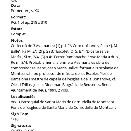
Data:
Primer terç s. XX
Format:
PG: 1 bf ap, 218 x 310
Estat:
Complet
Notes:
Col·lecció de 3 Avemaries: [1] p 1: "A Coro unísono y Solo / J. M.
Ballé", Fa M, 2/; [2] p 2 i 3: "Escofet, O. S. B.", "Dios te salve
María", Si m, 2/4; [3] p 4: "Ferrer Ramonacho / Ave Maria a duo",
Re m, 3/4. Probablement, la primera Avemaria és obra del
compositor reusenc Josep Maria Ballvé, format a l'Escolania de
Montserrat, fou professor de música de les Escoles Pies de
Barcelona i mestre de capella de l'església de la Bonanova, cf.
Olesti Trillas, Josep. Diccionari Biogràfic de Reusencs. Reus:
Ajuntament de Reus, 1991, 2 vols.
Localització:
Arxiu Parroquial de Santa Maria de Cornudella de Montsant.
Fons de l'església de Santa Maria de Cornudella de Montsant
Sign Top:
1/10
Signatura:
CorSM_Au-10