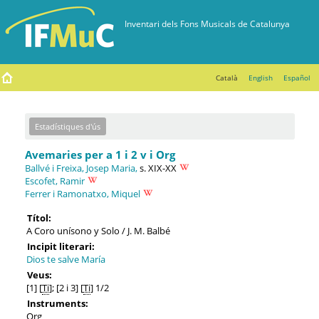
Català
English
Español
Estadístiques d'ús
Avemaries per a 1 i 2 v i Org
Ballvé i Freixa, Josep Maria,
s. XIX-XX
Escofet, Ramir
Ferrer i Ramonatxo, Miquel
Títol:
A Coro unísono y Solo / J. M. Balbé
Incipit literari:
Dios te salve María
Veus:
[1] [
Ti
]; [2 i 3] [
Ti
] 1/2
Instruments:
Org