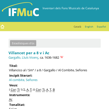
Català
English
Español
Estadístiques d'ús
Villancet per a 8 v i Ac
Gargallo, Lluís Vicenç,
ca. 1636-1682
Títol:
Villancico al / Smº / a 8 / Gargallo / Al Combite, Señores
Incipit literari:
Al combite, Señores
Veus:
I
Cor
:
Ti
1/2,
A
,
T
; II
Cor
:
Ti
,
A
,
T
,
B
Instruments:
Ac
Tonalitat:
Sol m