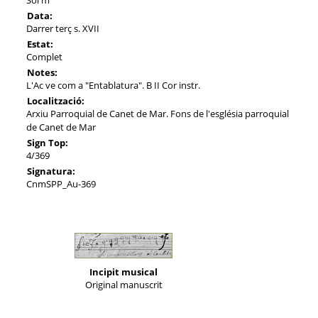
Data:
Darrer terç s. XVII
Estat:
Complet
Notes:
L'Ac ve com a "Entablatura". B II Cor instr.
Localització:
Arxiu Parroquial de Canet de Mar. Fons de l'església parroquial
de Canet de Mar
Sign Top:
4/369
Signatura:
CnmSPP_Au-369
Incipit musical
Original manuscrit