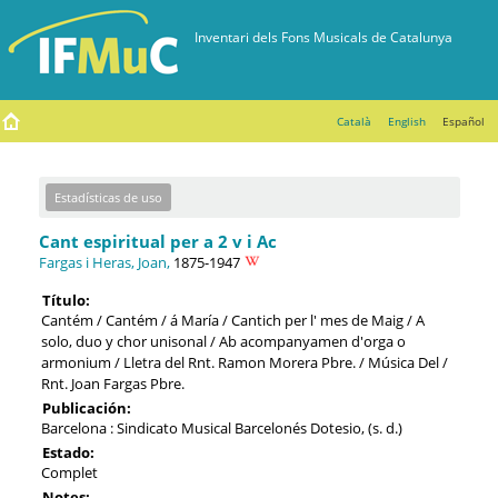
Català
English
Español
Estadísticas de uso
Cant espiritual per a 2 v i Ac
Fargas i Heras, Joan,
1875-1947
Título:
Cantém / Cantém / á María / Cantich per l' mes de Maig / A
solo, duo y chor unisonal / Ab acompanyamen d'orga o
armonium / Lletra del Rnt. Ramon Morera Pbre. / Música Del /
Rnt. Joan Fargas Pbre.
Publicación:
Barcelona : Sindicato Musical Barcelonés Dotesio, (s. d.)
Estado:
Complet
Notes: