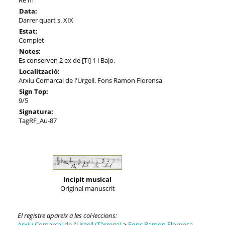
Data:
Darrer quart s. XIX
Estat:
Complet
Notes:
Es conserven 2 ex de [Ti] 1 i Bajo.
Localització:
Arxiu Comarcal de l'Urgell. Fons Ramon Florensa
Sign Top:
9/5
Signatura:
TagRF_Au-87
Incipit musical
Original manuscrit
El registre apareix a les col·leccions:
Arxiu Comarcal de l'Urgell (Tàrrega)
>
Fons Ramon Florensa