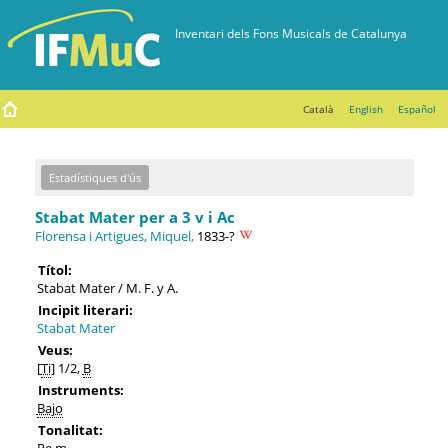
Català
English
Español
Estadístiques d'ús
Stabat Mater per a 3 v i Ac
Florensa i Artigues, Miquel,
1833-?
Títol:
Stabat Mater / M. F. y A.
Incipit literari:
Stabat Mater
Veus:
[
Ti
] 1/2,
B
Instruments:
Bajo
Tonalitat:
Re m