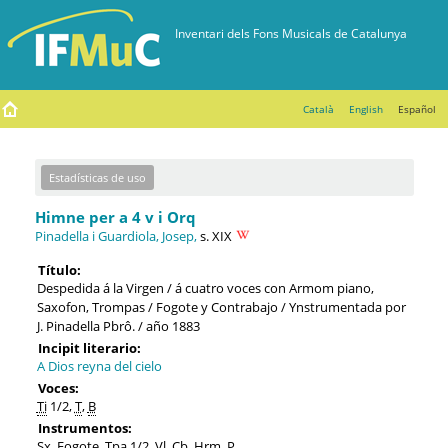
Català
English
Español
Estadísticas de uso
Himne per a 4 v i Orq
Pinadella i Guardiola, Josep,
s. XIX
Título:
Despedida á la Virgen / á cuatro voces con Armom piano,
Saxofon, Trompas / Fogote y Contrabajo / Ynstrumentada por
J. Pinadella Pbrô. / año 1883
Incipit literario:
A Dios reyna del cielo
Voces:
Ti
1/2,
T
,
B
Instrumentos:
Sx
, Fogote,
Tpa
1/2,
Vl
,
Cb
,
Hrm
,
P