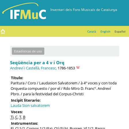
Català
English
Español
Estadísticas de uso
Seqüència per a 4 v i Orq
Andreví i Castellà, Francesc,
1786-1853
Título:
Paritura / Coro / Laudasion Salvatorem / à 4º voces y con toda
Orquesta compuesto / por el / Rdo Mtro D. Francº. Andreví
Pbro. / para la festividad del Corpus-Christi
Incipit literario:
Lauda Sion salvatorem
Voces:
Ti
,
C
,
T
,
B
Instrumentos:
Fl
,
Cl
1/2, Cornos 1/2 (Fa), Ctí (Si
b
), Bussen,
Vl
1/2,
Basso