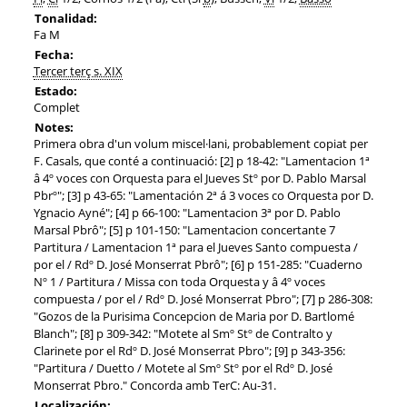
Tonalidad:
Fa M
Fecha:
Tercer terç s. XIX
Estado:
Complet
Notes:
Primera obra d'un volum miscel·lani, probablement copiat per
F. Casals, que conté a continuació: [2] p 18-42: "Lamentacion 1ª
â 4º voces con Orquesta para el Jueves Stº por D. Pablo Marsal
Pbrº"; [3] p 43-65: "Lamentación 2ª á 3 voces co Orquesta por D.
Ygnacio Ayné"; [4] p 66-100: "Lamentacion 3ª por D. Pablo
Marsal Pbrô"; [5] p 101-150: "Lamentacion concertante 7
Partitura / Lamentacion 1ª para el Jueves Santo compuesta /
por el / Rdº D. José Monserrat Pbrô"; [6] p 151-285: "Cuaderno
Nº 1 / Partitura / Missa con toda Orquesta y â 4º voces
compuesta / por el / Rdº D. José Monserrat Pbro"; [7] p 286-308:
"Gozos de la Purisima Concepcion de Maria por D. Bartlomé
Blanch"; [8] p 309-342: "Motete al Smº Stº de Contralto y
Clarinete por el Rdº D. José Monserrat Pbro"; [9] p 343-356:
"Partitura / Duetto / Motete al Smº Stº por el Rdº D. José
Monserrat Pbro." Concorda amb TerC: Au-31.
Localización: