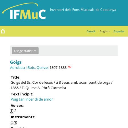
Català
English
Español
Usage statistics
Goigs
Adrobau i Boix, Quirze,
1807-1883
Title:
Goigs del Ss. Cor de Jesus / á 3 veus amb acompant de orga /
1865 / F. Quirse A. Pbrô Carmelta
Text incipit:
Puig tan incendi de amor
Voices:
Ti
2
Instruments:
Org