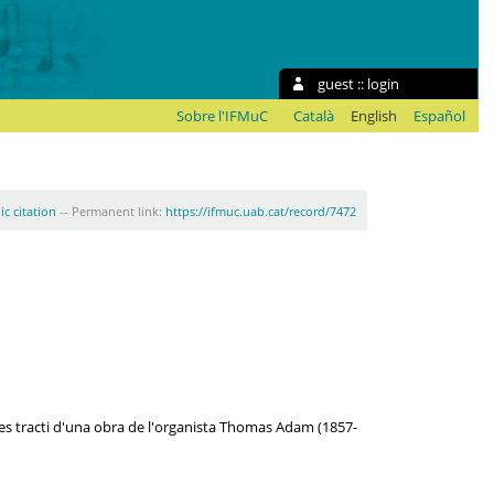
guest ::
login
Sobre l'IFMuC
Català
English
Español
ic citation
-- Permanent link:
https://ifmuc.uab.cat/record/7472
 es tracti d'una obra de l'organista Thomas Adam (1857-