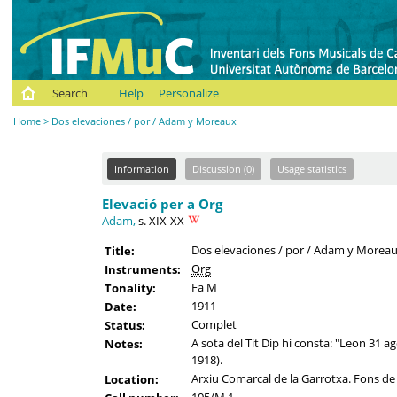
Search
Help
Personalize
Home
> Dos elevaciones / por / Adam y Moreaux
Information
Discussion (0)
Usage statistics
Elevació per a Org
Adam,
s. XIX-XX
Dos elevaciones / por / Adam y Morea
Title:
Org
Instruments:
Fa M
Tonality:
1911
Date:
Complet
Status:
A sota del Tit Dip hi consta: "Leon 31 
Notes:
1918).
Arxiu Comarcal de la Garrotxa. Fons de 
Location: