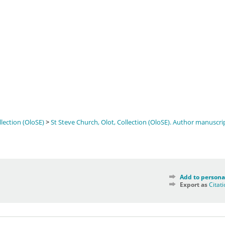
llection (OloSE)
>
St Steve Church, Olot, Collection (OloSE). Author manuscri
Add to persona
Export as
Citat