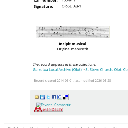
105/M 1
Call number:
OloSE_Au-1
Signature:
Incipit musical
Original manuscrit
The record appears in these collections:
Garrotxa Local Archive (Olot)
>
St Steve Church, Olot, Co
Record created 2014-06-01, last modified 2026-05-28