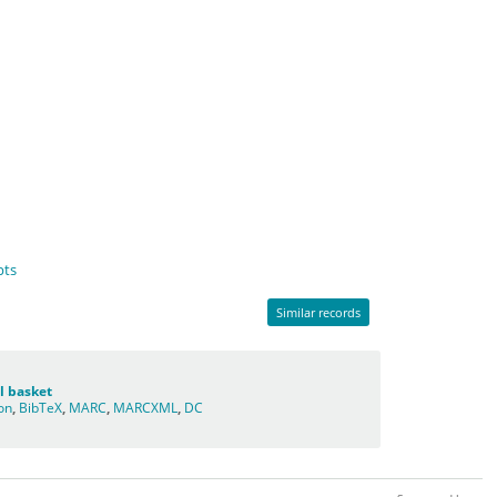
pts
Similar records
l basket
ion
,
BibTeX
,
MARC
,
MARCXML
,
DC