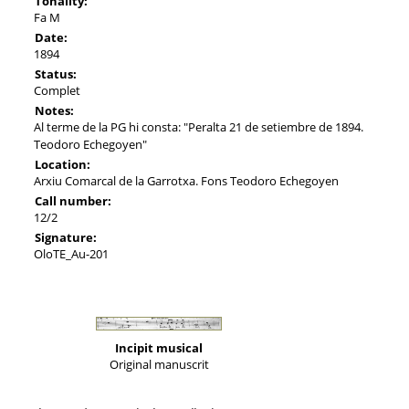
Tonality:
Fa M
Date:
1894
Status:
Complet
Notes:
Al terme de la PG hi consta: "Peralta 21 de setiembre de 1894.
Teodoro Echegoyen"
Location:
Arxiu Comarcal de la Garrotxa. Fons Teodoro Echegoyen
Call number:
12/2
Signature:
OloTE_Au-201
Incipit musical
Original manuscrit