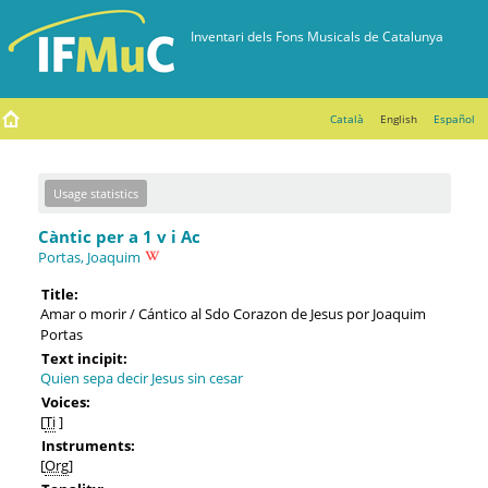
Català
English
Español
Usage statistics
Càntic per a 1 v i Ac
Portas, Joaquim
Title:
Amar o morir / Cántico al Sdo Corazon de Jesus por Joaquim
Portas
Text incipit:
Quien sepa decir Jesus sin cesar
Voices:
[
Ti
]
Instruments:
[
Org
]