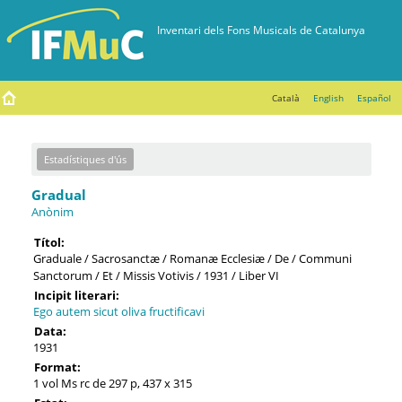
Català
English
Español
Estadístiques d'ús
Gradual
Anònim
Títol:
Graduale / Sacrosanctæ / Romanæ Ecclesiæ / De / Communi
Sanctorum / Et / Missis Votivis / 1931 / Liber VI
Incipit literari:
Ego autem sicut oliva fructificavi
Data:
1931
Format:
1 vol Ms rc de 297 p, 437 x 315