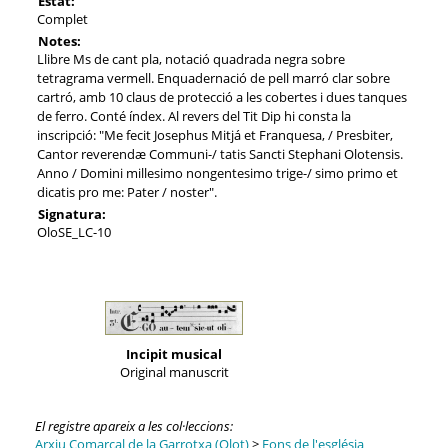
Estat:
Complet
Notes:
Llibre Ms de cant pla, notació quadrada negra sobre
tetragrama vermell. Enquadernació de pell marró clar sobre
cartró, amb 10 claus de protecció a les cobertes i dues tanques
de ferro. Conté índex. Al revers del Tit Dip hi consta la
inscripció: "Me fecit Josephus Mitjá et Franquesa, / Presbiter,
Cantor reverendæ Communi-/ tatis Sancti Stephani Olotensis.
Anno / Domini millesimo nongentesimo trige-/ simo primo et
dicatis pro me: Pater / noster".
Signatura:
OloSE_LC-10
Incipit musical
Original manuscrit
El registre apareix a les col·leccions:
Arxiu Comarcal de la Garrotxa (Olot)
>
Fons de l'església