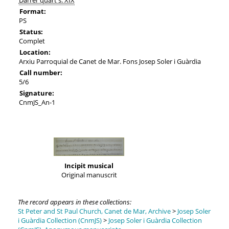
Format:
PS
Status:
Complet
Location:
Arxiu Parroquial de Canet de Mar. Fons Josep Soler i Guàrdia
Call number:
5/6
Signature:
CnmJS_An-1
Incipit musical
Original manuscrit
The record appears in these collections:
St Peter and St Paul Church, Canet de Mar, Archive
>
Josep Soler
i Guàrdia Collection (CnmJS)
>
Josep Soler i Guàrdia Collection