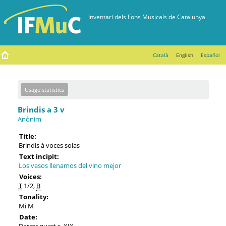
Català
English
Español
Usage statistics
Brindis a 3 v
Anònim
Title:
Brindis á voces solas
Text incipit:
Los vasos llenamos del vino mejor
Voices:
T
1/2,
B
Tonality:
Mi M
Date:
Darrer quart s. XIX