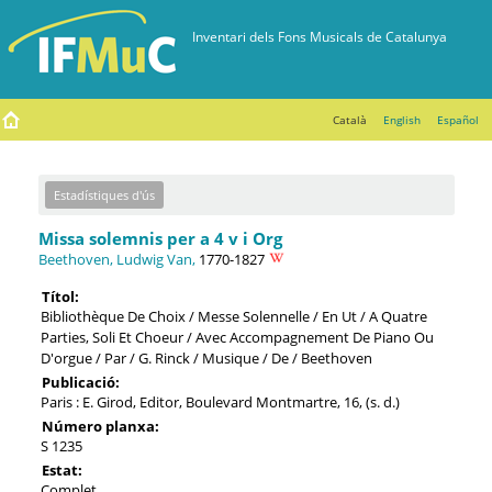
Català
English
Español
Estadístiques d'ús
Missa solemnis per a 4 v i Org
Beethoven, Ludwig Van,
1770-1827
Títol:
Bibliothèque De Choix / Messe Solennelle / En Ut / A Quatre
Parties, Soli Et Choeur / Avec Accompagnement De Piano Ou
D'orgue / Par / G. Rinck / Musique / De / Beethoven
Publicació:
Paris : E. Girod, Editor, Boulevard Montmartre, 16, (s. d.)
Número planxa:
S 1235
Estat:
Complet