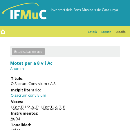
Català
English
Español
Estadísticas de uso
Motet per a 8 v i Ac
Anònim
Título:
O Sacrum Convivium / A 8
Incipit literario:
O sacrum convivium
Voces:
I
Cor
:
Ti
1/2,
A
,
T
; II
Cor
:
Ti
,
A
,
T
,
B
Instrumentos:
Ac
(x)
Tonalidad:
Sol M