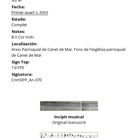
Fecha:
Primer quart s. XVIII
Estado:
Complet
Notes:
B II Cor instr.
Localización:
Arxiu Parroquial de Canet de Mar. Fons de l'església parroquial
de Canet de Mar
Sign Top:
13/370
Signatura:
CnmSPP_An-370
Incipit musical
Original manuscrit