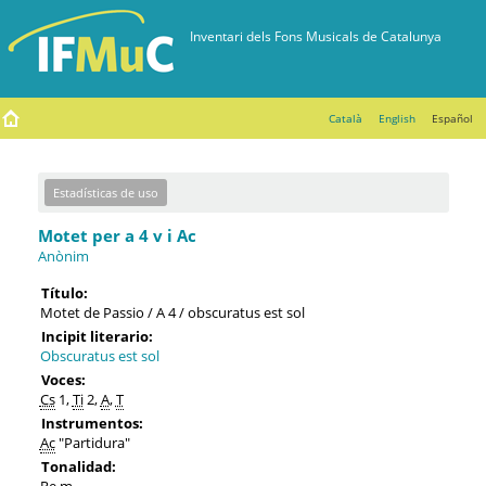
Català
English
Español
Estadísticas de uso
Motet per a 4 v i Ac
Anònim
Título:
Motet de Passio / A 4 / obscuratus est sol
Incipit literario:
Obscuratus est sol
Voces:
Cs
1,
Ti
2,
A
,
T
Instrumentos:
Ac
"Partidura"
Tonalidad:
Re m