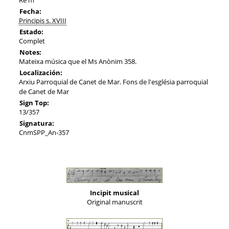
Fecha:
Principis s. XVIII
Estado:
Complet
Notes:
Mateixa música que el Ms Anònim 358.
Localización:
Arxiu Parroquial de Canet de Mar. Fons de l'església parroquial
de Canet de Mar
Sign Top:
13/357
Signatura:
CnmSPP_An-357
Incipit musical
Original manuscrit