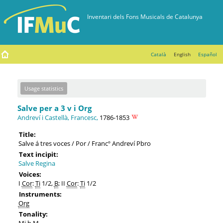
Català
English
Español
Usage statistics
Salve per a 3 v i Org
Andreví i Castellà, Francesc,
1786-1853
Title:
Salve á tres voces / Por / Francº Andreví Pbro
Text incipit:
Salve Regina
Voices:
I
Cor
:
Ti
1/2,
B
; II
Cor
:
Ti
1/2
Instruments:
Org
Tonality:
Mi b M