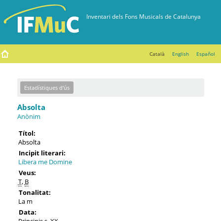
Català
English
Español
Estadístiques d'ús
Absolta
Anònim
Títol:
Absolta
Incipit literari:
Libera me Domine
Veus:
T
,
B
Tonalitat:
La m
Data:
Principis s. XX