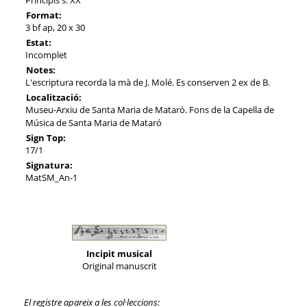
Format:
3 bf ap, 20 x 30
Estat:
Incomplet
Notes:
L'escriptura recorda la mà de J. Molé. Es conserven 2 ex de B.
Localització:
Museu-Arxiu de Santa Maria de Mataró. Fons de la Capella de
Música de Santa Maria de Mataró
Sign Top:
17/1
Signatura:
MatSM_An-1
Incipit musical
Original manuscrit
El registre apareix a les col·leccions: