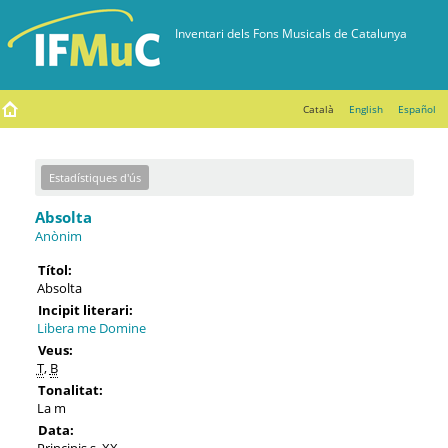
Català
English
Español
Estadístiques d'ús
Absolta
Anònim
Títol:
Absolta
Incipit literari:
Libera me Domine
Veus:
T
,
B
Tonalitat:
La m
Data:
Principis s. XX