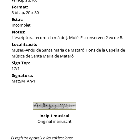
Format:
3 bf ap, 20 x 30
Estat:
Incomplet
Notes:
L'escriptura recorda la mà de J. Molé. Es conserven 2 ex de B.
Localització:
Museu-Arxiu de Santa Maria de Mataró. Fons de la Capella de
Música de Santa Maria de Mataró
Sign Top:
17/1
Signatura:
MatSM_An-1
Incipit musical
Original manuscrit
El registre apareix a les col·leccions: